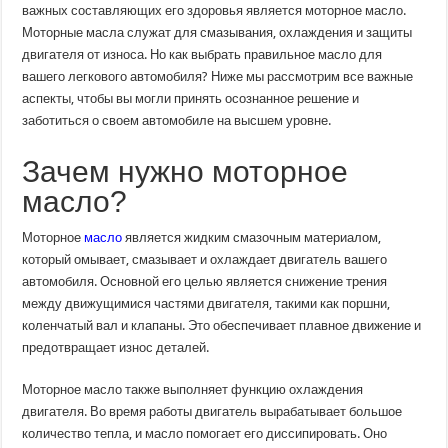
нужно
важных составляющих его здоровья является моторное масло.
знать
Моторные масла служат для смазывания, охлаждения и защиты
о
моторных
двигателя от износа. Но как выбрать правильное масло для
маслах
для
вашего легкового автомобиля? Ниже мы рассмотрим все важные
легковых
аспекты, чтобы вы могли принять осознанное решение и
автомобилей
заботиться о своем автомобиле на высшем уровне.
Зачем нужно моторное
масло?
Моторное
масло
является жидким смазочным материалом,
который омывает, смазывает и охлаждает двигатель вашего
автомобиля. Основной его целью является снижение трения
между движущимися частями двигателя, такими как поршни,
коленчатый вал и клапаны. Это обеспечивает плавное движение и
предотвращает износ деталей.
Моторное масло также выполняет функцию охлаждения
двигателя. Во время работы двигатель вырабатывает большое
количество тепла, и масло помогает его диссипировать. Оно