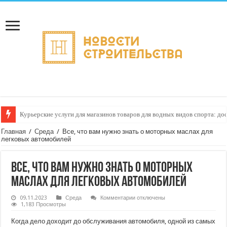
Курьерские услуги для магазинов товаров для водных видов спорта: до
Как настроить автоматическое формирование рейтинга курьеров по кач
Главная
/
Среда
/
Все, что вам нужно знать о моторных маслах для
легковых автомобилей
Все, что вам нужно знать о моторных
маслах для легковых автомобилей
к
09.11.2023
Среда
Комментарии
отключены
записи
1,183 Просмотры
Все,
что
Когда дело доходит до обслуживания автомобиля, одной из самых
вам