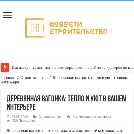
Как настроить автоматическое формирование рейтинга курьеров по кач
Главная
/
Строительство
/
Деревянная вагонка: тепло и уют в вашем
интерьере
Деревянная вагонка: тепло и уют в вашем
интерьере
к
05.03.2025
Строительство
Комментарии
отключены
записи
720 Просмотры
Деревянная
вагонка:
Деревянная вагонка – это не просто строительный материал; это
тепло