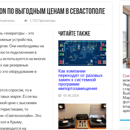
son по выгодным ценам в Севастополе
тключены
1,725 Просмотры
аписи
изельгенераторы
G
Читайте также
ь-генераторы – это
ilson
омные устройства,
о
ыгодным
ргии. Они необходимы на
енам
ности подключения в
евастополе
ы используются на многих
х как резервные
Как компании
о это оборудование в
переходят от разовых
Сня
замен к системной
мож
программе
Янд
импортозамещения
стар
тся спросом, то в
Выб
03.06.2026
говых марок. Если вы
Мар
фот
ной цене с высокими
вла
теристиками, то
арен
ии «Севтехнолайн». Это
son в Крыму.
роизводится на