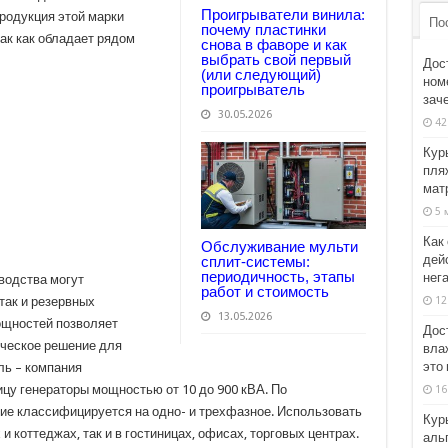
Проигрыватели винила:
родукция этой марки
По
почему пластинки
ак как обладает рядом
снова в фаворе и как
выбрать свой первый
Дос
(или следующий)
номе
проигрыватель
зач
30.05.2026
42
Кур
пля
мат
5 
Как
Обслуживание мульти
дей
сплит-системы:
периодичность, этапы
нег
водства могут
работ и стоимость
12
так и резервных
13.05.2026
ощностей позволяет
Дос
ческое решение для
вла
это 
ь – компания
ицу генераторы мощностью от 10 до 900 кВА. По
16
е классифицируется на одно- и трехфазное. Использовать
Кур
и коттеджах, так и в гостиницах, офисах, торговых центрах.
аль