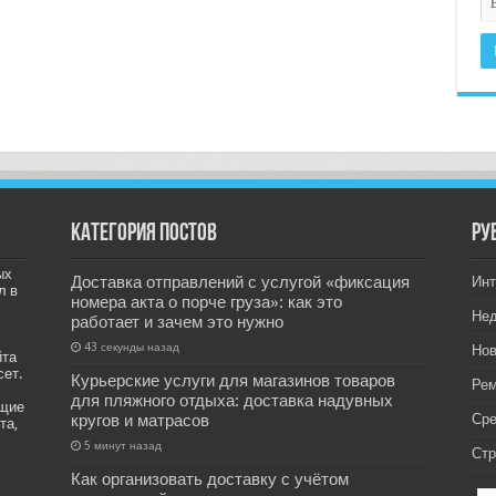
Категория постов
РУ
ых
Доставка отправлений с услугой «фиксация
Инт
л в
номера акта о порче груза»: как это
Не
работает и зачем это нужно
43 секунды назад
Нов
йта
сет.
Курьерские услуги для магазинов товаров
Рем
для пляжного отдыха: доставка надувных
ащие
кругов и матрасов
Ср
та,
5 минут назад
Стр
Как организовать доставку с учётом