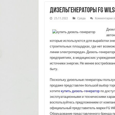
Дизельгенераторы FG Wil
к
25.11.2022
Среда
Комментарии
о
з
Д
F
Дизел
W
автон
п
в
которые используются для выработки эне
ц
в
строительных площадках, где нет возмож
С
линии электропередач. Дизель-генератор
предприятиях, в медицинских учреждения
источники энергии. Не менее востребован
быту.
Поскольку дизельные генераторы пользую
продаже представлен большой выбор тор
хотите
купить дизель-генератор
по доступ
эксплуатационными и техническими харак
воспользуйтесь предложением от компан
официальный представитель марки FG Wil
Оборудование представленного бренда п