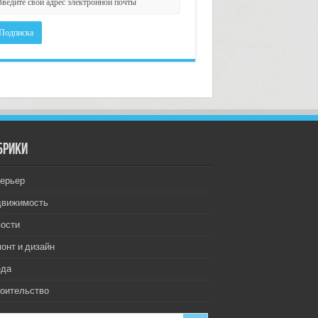
брики
ерьер
движимость
ости
онт и дизайн
еда
оительство