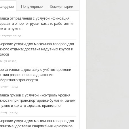
следние
Популярные
Комментарии
тавка отправлений с услугой «фиксация
ра акта о порче груза»: как это работает и
ем это нужно
 секунды назад
ьерские услуги для магазинов товаров для
жного отдыха: доставка надувных кругов и
расов
минут назад
 организовать доставку с учётом времени
ствия разрешения на движение
абаритного транспорта
 минут назад
тавка грузов с услугой «контроль уровня
жности при транспортировке бумаги»: зачем
нужно и как это сделать правильно
 минут назад
ьерские услуги для магазинов товаров для
пинизма: доставка снаряжения и рюкзаков.