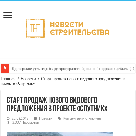
Курьерские услуги для арт‑пространств: транспортировка инсталляций 
Главная
/
Новости
/
Старт продаж нового видового предложения в
проекте «Спутник»
Старт продаж нового видового
предложения в проекте «Спутник»
к
27.08.2018
Новости
Комментарии
отключены
записи
3,337 Просмотры
Старт
продаж
нового