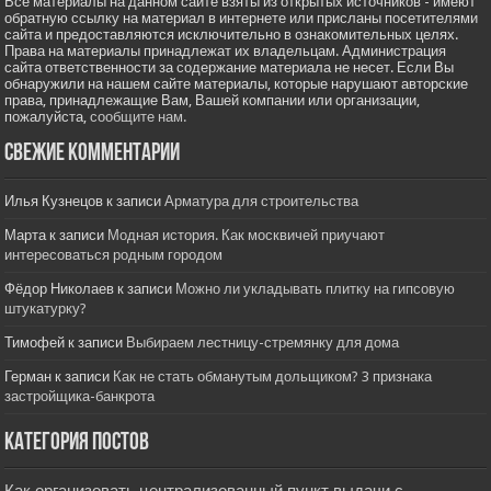
Все материалы на данном сайте взяты из открытых источников - имеют
обратную ссылку на материал в интернете или присланы посетителями
сайта и предоставляются исключительно в ознакомительных целях.
Права на материалы принадлежат их владельцам. Администрация
сайта ответственности за содержание материала не несет. Если Вы
обнаружили на нашем сайте материалы, которые нарушают авторские
права, принадлежащие Вам, Вашей компании или организации,
пожалуйста,
сообщите нам.
Свежие комментарии
Илья Кузнецов
к записи
Арматура для строительства
Марта
к записи
Модная история. Как москвичей приучают
интересоваться родным городом
Фёдор Николаев
к записи
Можно ли укладывать плитку на гипсовую
штукатурку?
Тимофей
к записи
Выбираем лестницу-стремянку для дома
Герман
к записи
Как не стать обманутым дольщиком? 3 признака
застройщика-банкрота
Категория постов