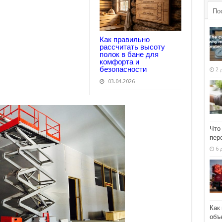
По
Как правильно
рассчитать высоту
полок в бане для
комфорта и
безопасности
2 
03.04.2026
Что
пер
6 
Как
объ