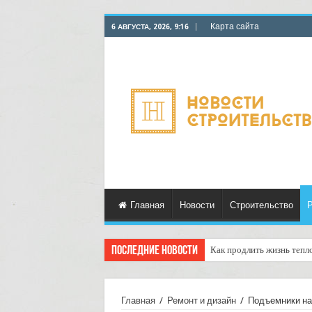
Карта сайта
6 АВГУСТА, 2026, 9:16
Главная
Новости
Строительство
Р
Последние новости
Как продлить жизнь тепл
Горбыль как дрова: недоо
Главная
/
Ремонт и дизайн
/
Подъемники на