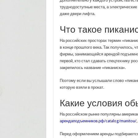
Дополнительно у каждого устройства ест
труднодоступные места, а электрические
даже двери лифта.
Что такое пикани
На российских просторах термин «пиканис
в конце прошлого века. Так получилось, 
фирмы, занимающейся арендой подъемног
первой, кто стал сдавать спецтехнику ро
закрепилось название «пиканиска».
Поэтому если вы услышали слово «пиканис
которую взяли в прокат.
Какие условия об
На российском рынке популярны американ
арендаподъемников.рф/catalog/manitou/
Перед оформлением аренды подбираются 