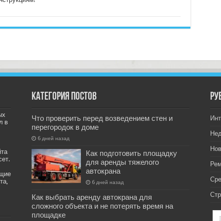
Категория постов
РУ
ых
Что проверить перед возведением стен и
Инт
л в
перегородок в доме
Не
6 дней назад
Нов
йта
Как подготовить площадку
сет.
для аренды тяжелого
Рем
автокрана
ащие
Ср
та,
6 дней назад
Стр
Как выбрать аренду автокрана для
сложного объекта и не потерять время на
площадке