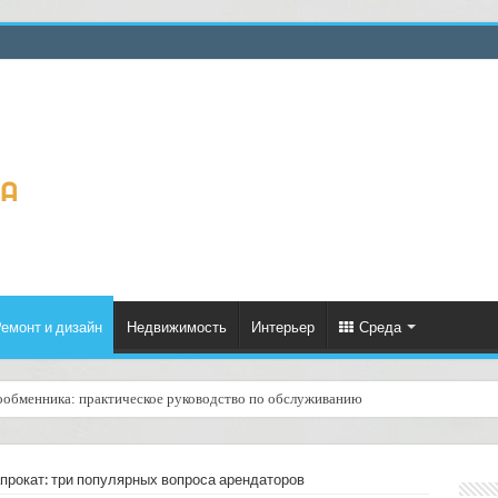
емонт и дизайн
Недвижимость
Интерьер
Среда
ообменника: практическое руководство по обслуживанию
ценённый ресурс для тепла, экономии и творчества
прокат: три популярных вопроса арендаторов