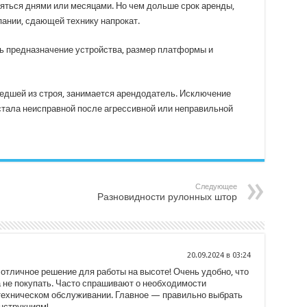
ляться днями или месяцами. Но чем дольше срок аренды,
ании, сдающей технику напрокат.
ть предназначение устройства, размер платформы и
едшей из строя, занимается арендодатель. Исключение
 стала неисправной после агрессивной или неправильной
Следующее
Разновидности рулонных штор
20.09.2024 в 03:24
отличное решение для работы на высоте! Очень удобно, что
а не покупать. Часто спрашивают о необходимости
 техническом обслуживании. Главное — правильно выбрать
нструкциям!