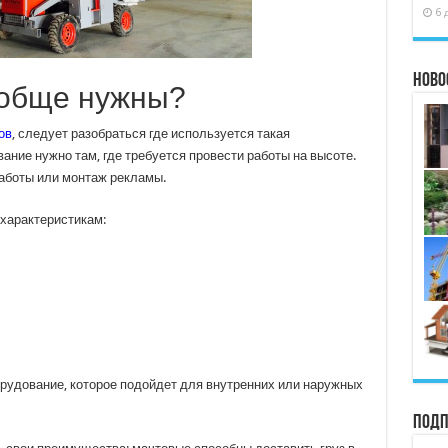
6 
Ново
ообще нужны?
ов
, следует разобраться где используется такая
ние нужно там, где требуется провести работы на высоте.
работы или монтаж рекламы.
характеристикам:
орудование, которое подойдет для внутренних или наружных
Подп