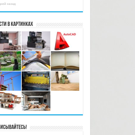
дней назад
сти в картинках
исывайтесь!