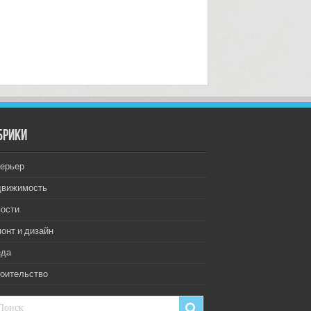
брики
ерьер
движимость
ости
онт и дизайн
еда
оительство