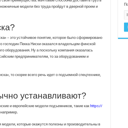
ь свои преимущества: мачтовые способны доставить груз в
По
 ножничные модели без труда пройдут в дверной проем и
ска?
ка» – это устойчивое понятие, которое было сформировано
что господин Пекка Ниски оказался владельцем финской
о оборудования. Ну а поскольку компания оказалась
ссийским предпринимателям, то за оборудованием и
ка», то скорее всего речь идет о подъемной спецтехнике,
ычно устанавливают?
ские и европейские модели подъемников, такие как
https://
, например.
модели, которые окажутся полезны и производительны в