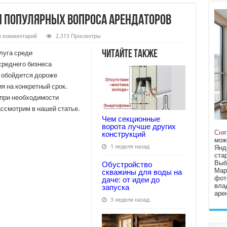
и популярных вопроса арендаторов
 комментарий
2,313 Просмотры
Читайте также
луга среди
среднего бизнеса
и обойдется дороже
я на конкретный срок.
 при необходимости
ссмотрим в нашей статье.
Чем секционные
ворота лучше других
Сня
конструкций
мож
1 неделя назад
Янд
стар
Выб
Обустройство
Мар
скважины для воды на
фот
даче: от идеи до
вла
запуска
арен
3 недели назад