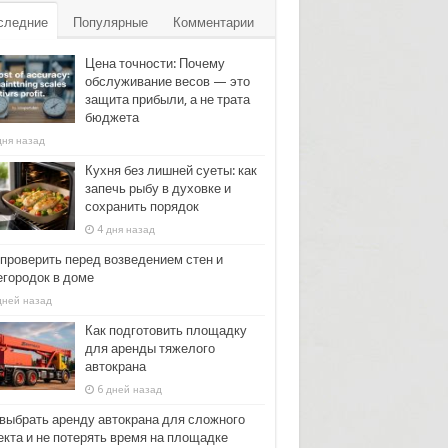
следние
Популярные
Комментарии
Цена точности: Почему
обслуживание весов — это
защита прибыли, а не трата
бюджета
дня назад
Кухня без лишней суеты: как
запечь рыбу в духовке и
сохранить порядок
4 дня назад
 проверить перед возведением стен и
егородок в доме
дней назад
Как подготовить площадку
для аренды тяжелого
автокрана
6 дней назад
 выбрать аренду автокрана для сложного
екта и не потерять время на площадке