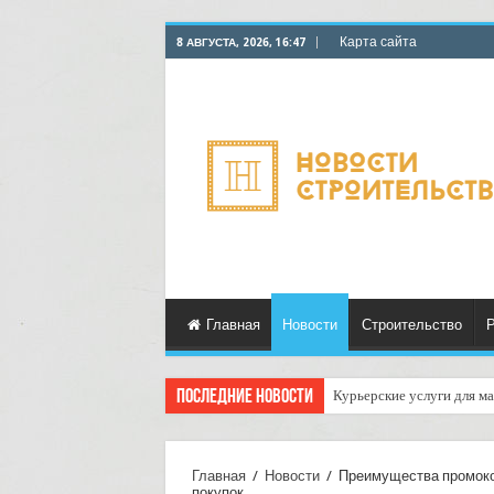
Карта сайта
8 АВГУСТА, 2026, 16:47
Главная
Новости
Строительство
Р
Последние новости
Курьерские услуги для ма
Как настроить автоматич
Главная
/
Новости
/
Преимущества промокод
покупок