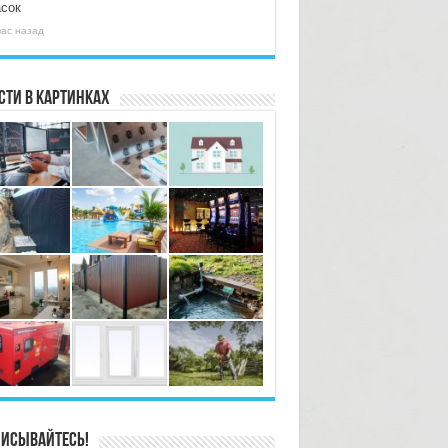
асок
час назад
сти в картинках
исывайтесь!