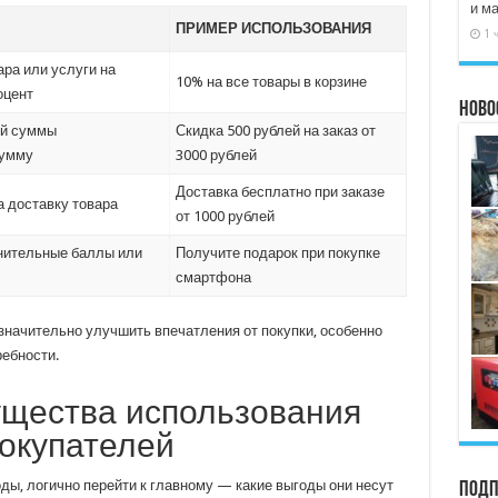
и м
ПРИМЕР ИСПОЛЬЗОВАНИЯ
1 
ара или услуги на
10% на все товары в корзине
оцент
Ново
ей суммы
Скидка 500 рублей на заказ от
сумму
3000 рублей
Доставка бесплатно при заказе
а доставку товара
от 1000 рублей
нительные баллы или
Получите подарок при покупке
смартфона
значительно улучшить впечатления от покупки, особенно
ребности.
щества использования
окупателей
оды, логично перейти к главному — какие выгоды они несут
Подп