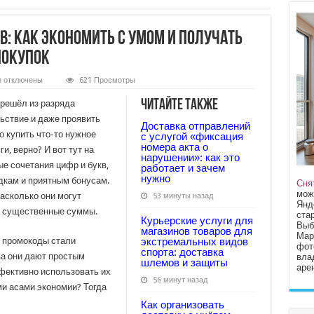
: как экономить с умом и получать
покупок
к
и
отключены
621 Просмотры
записи
Преимущества
Читайте также
решёл из разряда
промокодов:
как
ьствие и даже проявить
Доставка отправлений
экономить
о купить что-то нужное
с
с услугой «фиксация
умом
номера акта о
и, верно? И вот тут на
и
нарушении»: как это
получать
 сочетания цифр и букв,
работает и зачем
больше
нужно
дкам и приятным бонусам.
удовольствия
Сня
от
мож
насколько они могут
53 минуты назад
покупок
Янд
ь существенные суммы.
стар
Курьерские услуги для
Выб
магазинов товаров для
Мар
у промокоды стали
экстремальных видов
фот
спорта: доставка
а они дают простым
вла
шлемов и защиты
арен
ффективно использовать их
56 минут назад
ми асами экономии? Тогда
Как организовать