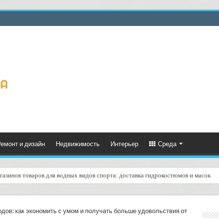
емонт и дизайн
Недвижимость
Интерьер
Среда
газинов товаров для водных видов спорта: доставка гидрокостюмов и масок
еское формирование рейтинга курьеров по качеству доставок: практическое ру
ов: как экономить с умом и получать больше удовольствия от