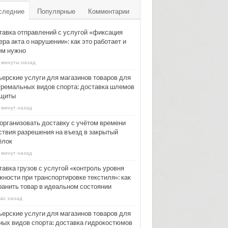
следние
Популярные
Комментарии
тавка отправлений с услугой «фиксация
ра акта о нарушении»: как это работает и
ем нужно
 минуты назад
ьерские услуги для магазинов товаров для
тремальных видов спорта: доставка шлемов
ащиты
 минут назад
 организовать доставку с учётом времени
ствия разрешения на въезд в закрытый
ёлок
 минут назад
тавка грузов с услугой «контроль уровня
жности при транспортировке текстиля»: как
ранить товар в идеальном состоянии
час назад
ьерские услуги для магазинов товаров для
ных видов спорта: доставка гидрокостюмов