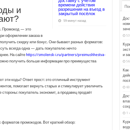
доставку с учётом
времени действия
По
оды и
разрешения на въезд в
закрытый посёлок
тают?
Дос
59 минут назад
номе
зач
и. Промокод — это
при оформлении заказа в
53
 получить скидку или бонус. Они бывают разных форматов:
Кур
суть всегда одна — дать покупателю нечто
экс
и з
днее. На сайте
https://smolensk-i.ru/partners/preimushhestva-
ожно получить больше информации про преимущества
56
Как
дей
т эти коды? Ответ прост: это отличный инструмент
пос
иентов, помогает вернуть старых и стимулирует увеличить
60
е стороны: покупатель экономит, а продавец продаёт
Дос
вла
сох
1 
Кур
форматов промокодов. Вот краткий обзор:
вод