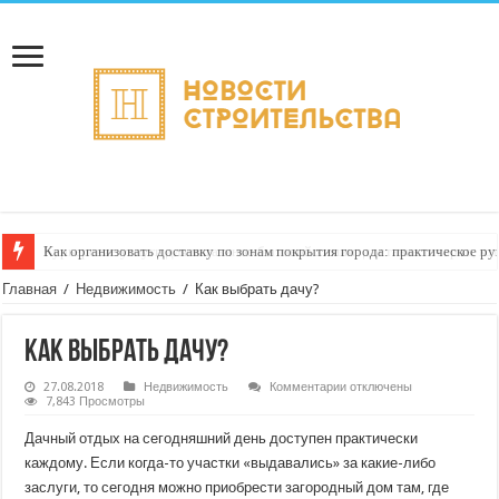
Как организовать доставку по зонам покрытия города: практическое ру
Главная
/
Недвижимость
/
Как выбрать дачу?
Как выбрать дачу?
к
27.08.2018
Недвижимость
Комментарии
отключены
записи
7,843 Просмотры
Как
выбрать
Дачный отдых на сегодняшний день доступен практически
дачу?
каждому. Если когда-то участки «выдавались» за какие-либо
заслуги, то сегодня можно приобрести загородный дом там, где