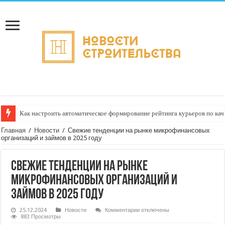
Как настроить автоматическое формирование рейтинга курьеров по кач
Главная
/
Новости
/
Свежие тенденции на рынке микрофинансовых
организаций и займов в 2025 году
Свежие тенденции на рынке
микрофинансовых организаций и
займов в 2025 году
к
25.12.2024
Новости
Комментарии
отключены
записи
883 Просмотры
Свежие