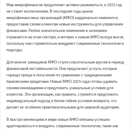
тенденции
Мир микрофинансов продолжает активно развиваться, и 2025 год
на
рынке
не станет исключением. В последние годы рынок
микрофинансовых
микрофинансовых организаций (МФО) кардинально изменился,
организаций
и
предоставив своим клиентам новые инструменты для управления
займов
в
финансами. Любое значительное изменение в экономике
2025
отражается на этом секторе, и интерес к новым МФО всегда высок,
году
поскольку они стремительно внедряют современные технологии и
подходы.
Для многих заемщиков МФО стали спасительным кругом в период
финансовой нестабильности. Они предлагают услуги, которые
гораздо проще в получении по сравнению с традиционными
банковскими кредитами. Новые МФО 2025 года готовы удивить
своими инновациями и предложить уникальные условия для
клиентов. Эти организации, как правило, стремятся предложить
индивидуальный подход и более гибкие условия возврата, что
делает их особенно привлекательными для широкой аудитории.
В быстро меняющемся мире новые МФО обязаны успешно
адаптироваться и внедрять современные технологии, такие как