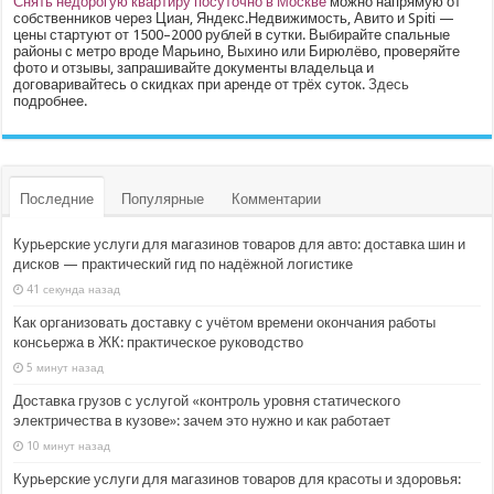
Снять недорогую квартиру посуточно в Москве
можно напрямую от
собственников через Циан, Яндекс.Недвижимость, Авито и Spiti —
цены стартуют от 1500–2000 рублей в сутки. Выбирайте спальные
районы с метро вроде Марьино, Выхино или Бирюлёво, проверяйте
фото и отзывы, запрашивайте документы владельца и
договаривайтесь о скидках при аренде от трёх суток.
Здесь
подробнее.
Последние
Популярные
Комментарии
Курьерские услуги для магазинов товаров для авто: доставка шин и
дисков — практический гид по надёжной логистике
41 секунда назад
Как организовать доставку с учётом времени окончания работы
консьержа в ЖК: практическое руководство
5 минут назад
Доставка грузов с услугой «контроль уровня статического
электричества в кузове»: зачем это нужно и как работает
10 минут назад
Курьерские услуги для магазинов товаров для красоты и здоровья: