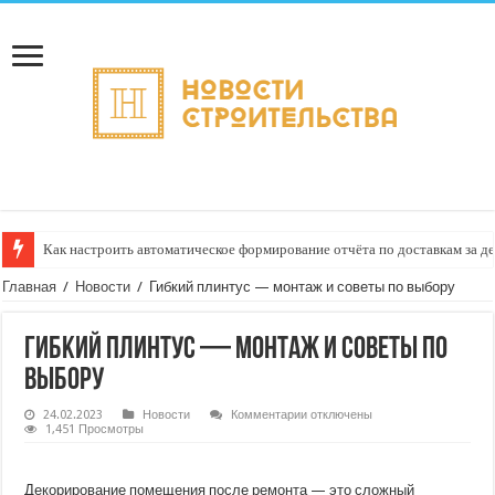
Как настроить автоматическое формирование отчёта по доставкам за д
Доставка отправлений с услугой «регистрация номера акта приёма‑пере
Главная
/
Новости
/
Гибкий плинтус — монтаж и советы по выбору
Гибкий плинтус — монтаж и советы по
выбору
к
24.02.2023
Новости
Комментарии
отключены
записи
1,451 Просмотры
Гибкий
плинтус
—
монтаж
Декорирование помещения после ремонта — это сложный