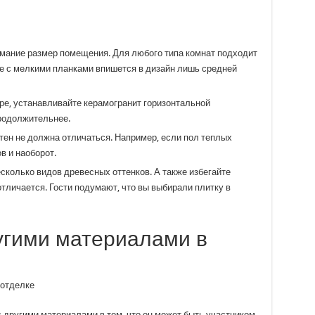
мание размер помещения. Для любого типа комнат подходит
е с мелкими планками впишется в дизайн лишь средней
е, устанавливайте керамогранит горизонтальной
родолжительнее.
стен не должна отличаться. Например, если пол теплых
в и наоборот.
сколько видов древесных оттенков. А также избегайте
отличается. Гости подумают, что вы выбирали плитку в
ругими материалами в
 другими материалами в том, что он может быть участником