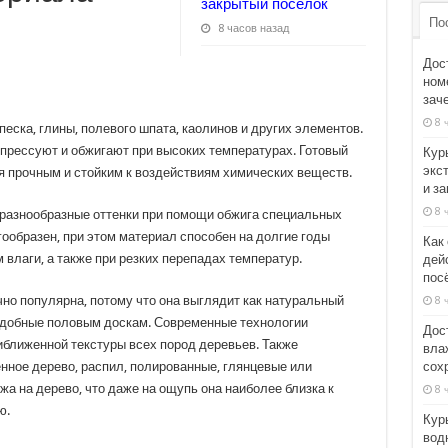
закрытый посёлок
По
8 часов назад
Дос
номе
зач
8 
еска, глины, полевого шпата, каолинов и других элементов.
прессуют и обжигают при высоких температурах. Готовый
Кур
экс
я прочным и стойким к воздействиям химических веществ.
и з
8 
 разнообразные оттенки при помощи обжига специальных
гообразен, при этом материал способен на долгие годы
Как
 влаги, а также при резких перепадах температур.
дей
пос
но популярна, потому что она выглядит как натуральный
8 
одобные половым доскам. Современные технологии
Дос
ближенной текстуры всех пород деревьев. Также
вла
сох
нное дерево, распил, полированные, глянцевые или
жа на дерево, что даже на ощупь она наиболее близка к
8 
ю.
Кур
вод