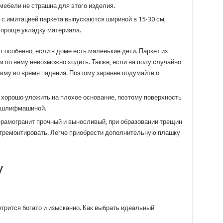
мебели не страшна для этого изделия.
с имитацией паркета выпускаются шириной в 15-30 см,
т проще укладку материала.
т особенно, если в доме есть маленькие дети. Паркет из
м по нему невозможно ходить. Также, если на полу случайно
авму во время падения. Поэтому заранее подумайте о
хорошо уложить на плохое основание, поэтому поверхность
у шлифмашиной.
керамогранит прочный и выносливый, при образовании трещин
отремонтировать. Легче приобрести дополнительную плашку
у
трится богато и изысканно. Как выбрать идеальный