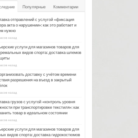
следние
Популярные
Комментарии
тавка отправлений с услугой «фиксация
ра акта о нарушении»: как это работает и
ем нужно
часов назад
ьерские услуги для магазинов товаров для
тремальных видов спорта: доставка шлемов
ащиты
часов назад
 организовать доставку с учётом времени
ствия разрешения на въезд в закрытый
ёлок
часов назад
тавка грузов с услугой «контроль уровня
жности при транспортировке текстиля»: как
ранить товар в идеальном состоянии
часов назад
ьерские услуги для магазинов товаров для
ных видов спорта: доставка гидрокостюмов