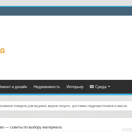
емонт и дизайн
Недвижимость
Интерьер
Среда
газинов товаров для водных видов спорта: доставка гидрокостюмов и масок
еское формирование рейтинга курьеров по качеству доставок: практическое ру
во — советы по выбору материала