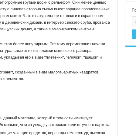
ет огромные грубые доски с рельефом. Они менее ценных
частую лицевая сторона сырья имеет заранее прорисованные
По
ериал может быть в натуральном оттенке и в окрашенном
 в деревенский дизайн, в интерьер свежего сруба, прованса
анцузских домах, а также в американском кантри и
ет стал более популярным. Поэтому керамогранит начали
натуральные оттенки, плашки маленького размера.
 укладывая его в виде “плетенки”, “елочки”, “шашки” и
огранит, созданный в виде малогабаритных квадратов,
х элементов.
ь данный материал, который в точности имитирует
% меньше, чем за укладку авторского или штучного паркета.
дающие моющие средства, перепады температур, высокая