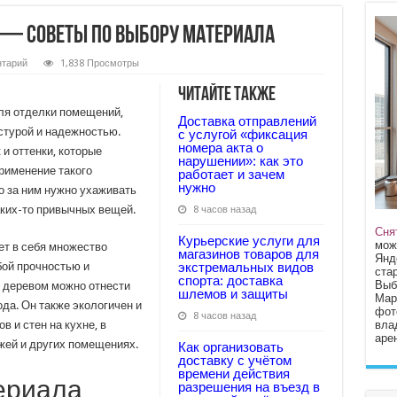
 — советы по выбору материала
тарий
1,838 Просмотры
Читайте также
ля отделки помещений,
Доставка отправлений
стурой и надежностью.
с услугой «фиксация
номера акта о
и оттенки, которые
нарушении»: как это
рименение такого
работает и зачем
нужно
о за ним нужно ухаживать
аких-то привычных вещей.
8 часов назад
Сня
Курьерские услуги для
мож
ет в себя множество
магазинов товаров для
Янд
бой прочностью и
экстремальных видов
стар
спорта: доставка
Выб
 деревом можно отнести
шлемов и защиты
Мар
ода. Он также экологичен и
фот
8 часов назад
вла
 и стен на кухне, в
арен
ожей и других помещениях.
Как организовать
доставку с учётом
времени действия
ериала
разрешения на въезд в