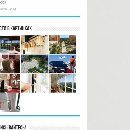
асок
часов назад
сти в картинках
исывайтесь!