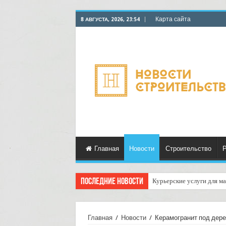
Карта сайта
8 АВГУСТА, 2026, 23:54
Главная
Новости
Строительство
Р
Последние новости
Курьерские услуги для ма
Как настроить автоматич
Главная
/
Новости
/
Керамогранит под дере