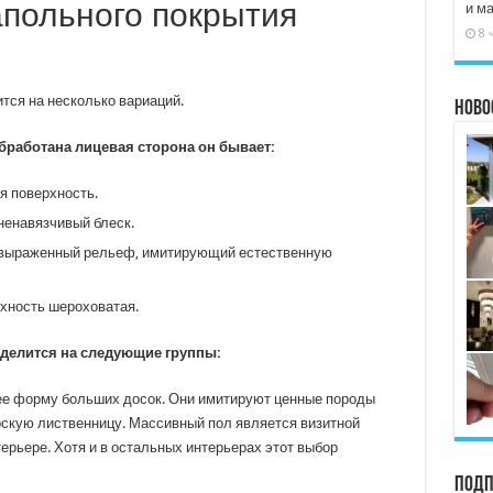
польного покрытия
и м
8 
тся на несколько вариаций.
Ново
обработана лицевая сторона он бывает:
я поверхность.
ненавязчивый блеск.
выраженный рельеф, имитирующий естественную
хность шероховатая.
 делится на следующие группы:
 форму больших досок. Они имитируют ценные породы
бирскую лиственницу. Массивный пол является визитной
терьере. Хотя и в остальных интерьерах этот выбор
Подп