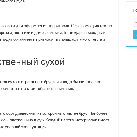
ганного бруса.
По
ьзован и для оформления территории. С его помощью можно
орожки, цветники и даже скамейки. Благодаря природным
глядят органично и привносят в ландшафт много тепла и
ственный сухой
ов сухого строганного бруса, и иногда бывает нелегко
ремся, на что стоит обратить внимание.
это сорт древесины, из которой изготовлен брус. Наиболее
ель, лиственница и дуб. Каждый из этих материалов имеет
ых условий эксплуатации.