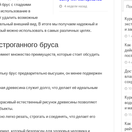
й брус с гладкими
По
4 недели назад
 использование в
ет удалить возможные
Кур
экс
ельный внешний вид. В итоге мы получаем надежный и
и з
рый можно использовать в самых различных целях.
1 
строганного бруса
Как
дей
 имеет множество преимуществ, которые стоит обсудить
пос
4 
Дос
льку брус предварительно высушен, он менее подвержен
вла
сох
ая древесина служит долго, что делает её идеальным
10
Кур
красивый естественный рисунок древесины позволяют
вод
и м
бъекты.
15
о легко резать, строгать и соединять, что делает его
Как
рейт
риал, который безопасен для здоровья человека и