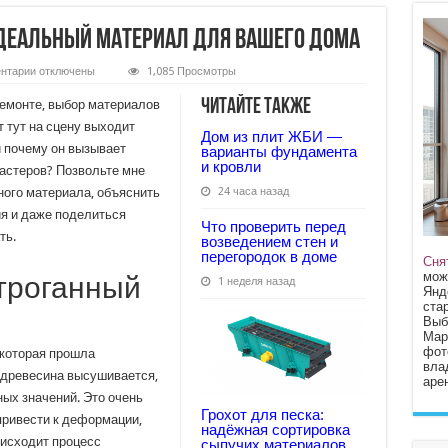
идеальный материал для вашего дома
к
нтарии
отключены
1,085 Просмотры
записи
Сухой
Читайте также
ремонте, выбор материалов
строганный
брус:
т тут на сцену выходит
Дом из плит ЖБИ —
идеальный
 и почему он вызывает
материал
варианты фундамента
для
и кровли
мастеров? Позвольте мне
вашего
дома
ного материала, объяснить
24 часа назад
я и даже поделиться
Что проверить перед
ть.
возведением стен и
перегородок в доме
Сня
мож
строганный
1 неделя назад
Янд
стар
Выб
Мар
фот
 которая прошла
вла
 древесина высушивается,
арен
ых значений. Это очень
Грохот для песка:
привести к деформации,
надёжная сортировка
оисходит процесс
сыпучих материалов