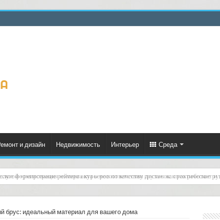
емонт и дизайн
Недвижимость
Интерьер
Среда
слугой «регистрация номера акта о несоответствии груза»: как это работает и
й брус: идеальный материал для вашего дома