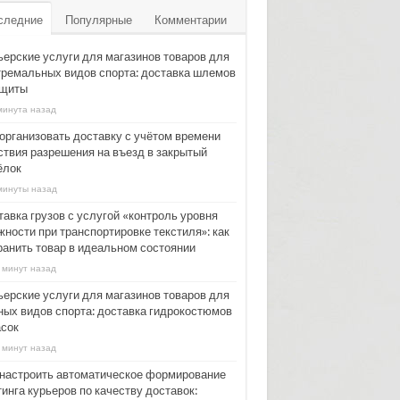
следние
Популярные
Комментарии
ьерские услуги для магазинов товаров для
тремальных видов спорта: доставка шлемов
ащиты
минута назад
 организовать доставку с учётом времени
ствия разрешения на въезд в закрытый
ёлок
минуты назад
тавка грузов с услугой «контроль уровня
жности при транспортировке текстиля»: как
ранить товар в идеальном состоянии
 минут назад
ьерские услуги для магазинов товаров для
ных видов спорта: доставка гидрокостюмов
асок
 минут назад
 настроить автоматическое формирование
инга курьеров по качеству доставок: