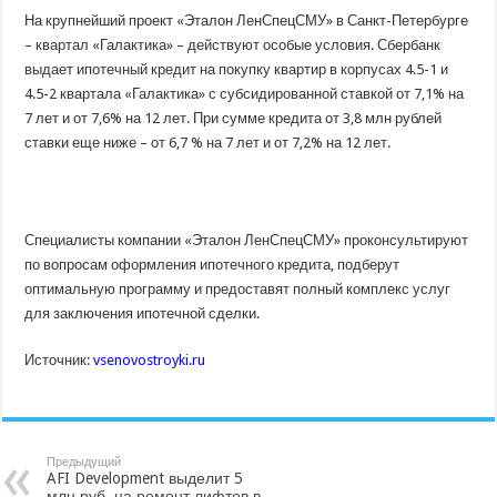
На крупнейший проект «Эталон ЛенСпецСМУ» в Санкт-Петербурге
– квартал «Галактика» – действуют особые условия. Сбербанк
выдает ипотечный кредит на покупку квартир в корпусах 4.5-1 и
4.5-2 квартала «Галактика» с субсидированной ставкой от 7,1% на
7 лет и от 7,6% на 12 лет. При сумме кредита от 3,8 млн рублей
ставки еще ниже – от 6,7 % на 7 лет и от 7,2% на 12 лет.
Специалисты компании «Эталон ЛенСпецСМУ» проконсультируют
по вопросам оформления ипотечного кредита, подберут
оптимальную программу и предоставят полный комплекс услуг
для заключения ипотечной сделки.
Источник:
vsenovostroyki.ru
Предыдущий
AFI Development выделит 5
млн руб. на ремонт лифтов в