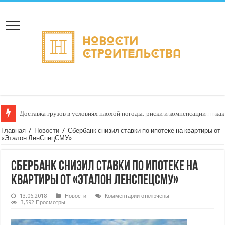
Доставка грузов в условиях плохой погоды: риски и компенсации — как
Главная
/
Новости
/
Сбербанк снизил ставки по ипотеке на квартиры от
«Эталон ЛенСпецСМУ»
Сбербанк снизил ставки по ипотеке на
квартиры от «Эталон ЛенСпецСМУ»
к
13.06.2018
Новости
Комментарии
отключены
записи
3,592 Просмотры
Сбербанк
снизил
ставки