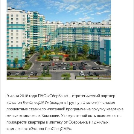
по
ипотеке
на
квартиры
от
«Эталон
ЛенСпецСМУ»
9 июня 2018 года ПАО «Сбербанк» – стратегический партнер
«Эталон ЛенСпецСМУ» (входит в Группу «Эталон») – снизил
процентные ставки по ипотечной программе на покупку квартир в
жилых комплексах Компании. У покупателей есть возможность
приобрести квартиры в
ипотеку от Сбербанка в 12 жилых
комплексах «Эталон ЛенСпецСМУ».