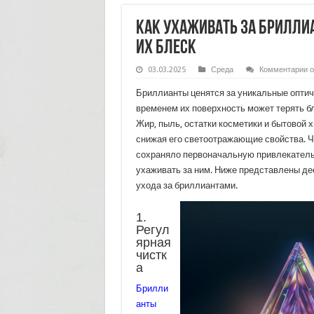
Как ухаживать за бриллиа
их блеск
к
03.03.2025
Среда
Комментарии
о
з
К
Бриллианты ценятся за уникальные оптиче
у
з
временем их поверхность может терять бл
б
Жир, пыль, остатки косметики и бытовой 
1
п
снижая его светоотражающие свойства. 
ч
с
сохраняло первоначальную привлекатель
и
ухаживать за ним. Ниже представлены д
б
ухода за бриллиантами.
1.
Регул
ярная
чистк
а
Брилли
анты