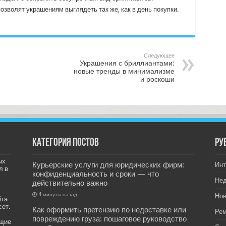
зволят украшениям выглядеть так же, как в день покупки.
Следующее
Украшения с бриллиантами:
новые тренды в минимализме
и роскоши
Категория постов
РУ
ых
Курьерские услуги для юридических фирм:
Инт
л в
конфиденциальность и сроки — что
Не
действительно важно
4 минуты назад
Нов
йта
сет.
Как оформить претензию по недоставке или
Рем
повреждению груза: пошаговое руководство
ащие