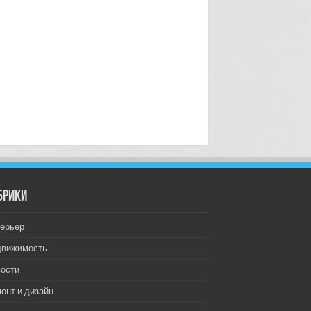
брики
ерьер
движимость
ости
онт и дизайн