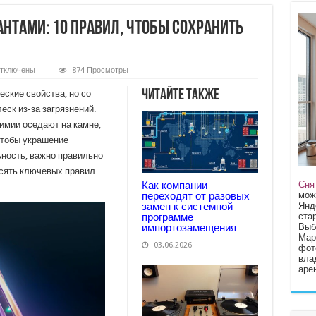
нтами: 10 правил, чтобы сохранить
тключены
874 Просмотры
аписи
ак
Читайте также
ские свойства, но со
хаживать
а
еск из-за загрязнений.
риллиантами:
химии оседают на камне,
0
равил,
Чтобы украшение
тобы
охранить
ность, важно правильно
х
есять ключевых правил
леск
Сня
Как компании
мож
переходят от разовых
Янд
замен к системной
стар
программе
Выб
импортозамещения
Мар
03.06.2026
фот
вла
арен