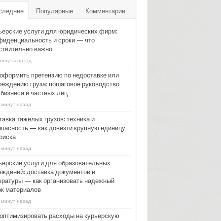
следние
Популярные
Комментарии
ьерские услуги для юридических фирм:
фиденциальность и сроки — что
ствительно важно
минуты назад
 оформить претензию по недоставке или
реждению груза: пошаговое руководство
 бизнеса и частных лиц
 минут назад
тавка тяжёлых грузов: техника и
опасность — как довезти крупную единицу
риска
 минут назад
ьерские услуги для образовательных
еждений: доставка документов и
ературы — как организовать надежный
ок материалов
 минут назад
 оптимизировать расходы на курьерскую