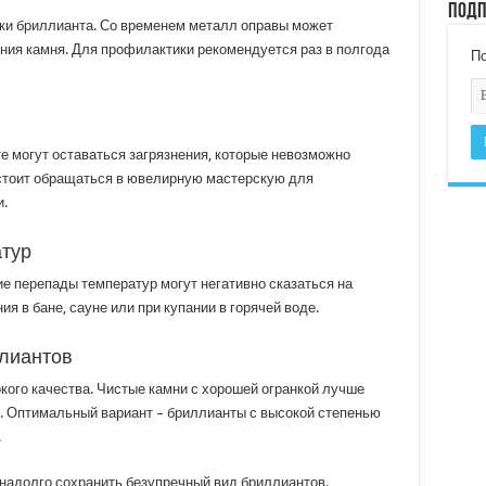
Подп
ки бриллианта. Со временем металл оправы может
ния камня. Для профилактики рекомендуется раз в полгода
По
е могут оставаться загрязнения, которые невозможно
 стоит обращаться в ювелирную мастерскую для
.
атур
ие перепады температур могут негативно сказаться на
я в бане, сауне или при купании в горячей воде.
ллиантов
кого качества. Чистые камни с хорошей огранкой лучше
. Оптимальный вариант – бриллианты с высокой степенью
.
надолго сохранить безупречный вид бриллиантов.