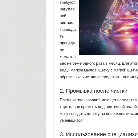
требуют
регуляр
ной
чистки.
Проводи
ть
процеду
ру
желател
ьно не реже одного раза в месяц. Для это
воду, мягкое мыло и щетку с мягкой щети
абразивные чистящие средства – они могу
2. Промывка после чистки
После использования моющего средства
тщательно промыть под проточной водой
могут создать пленку на поверхности камня
уменьшится.
3. Использование специализ