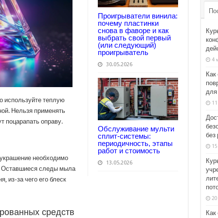
По
Проигрыватели винила:
почему пластинки
снова в фаворе и как
Кур
выбрать свой первый
кон
(или следующий)
дей
проигрыватель
4 
30.05.2026
Как
пов
для
го используйте теплую
11
ной. Нельзя применять
Дос
т поцарапать оправу.
без
Обслуживание мульти
без 
сплит-системы:
периодичность, этапы
15
работ и стоимость
 украшение необходимо
Кур
13.05.2026
. Оставшиеся следы мыла
учр
лит
, из-за чего его блеск
пот
20
ированных средств
Как