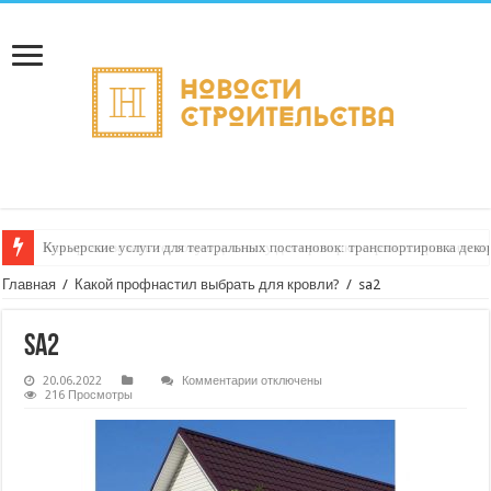
Курьерские услуги для театральных постановок: транспортировка деко
Как организовать тестовую доставку для проверки сервиса: практическ
Главная
/
Какой профнастил выбрать для кровли?
/
sa2
sa2
к
20.06.2022
Комментарии
отключены
записи
216 Просмотры
sa2