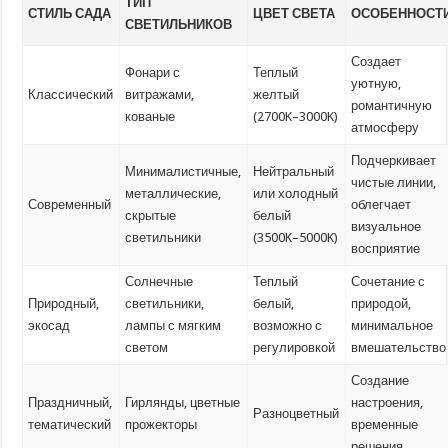
ТИП
СТИЛЬ САДА
ЦВЕТ СВЕТА
ОСОБЕННОСТ
СВЕТИЛЬНИКОВ
Создает
Фонари с
Теплый
уютную,
Классический
витражами,
желтый
романтичную
кованые
(2700K–3000K)
атмосферу
Подчеркивает
Минималистичные,
Нейтральный
чистые линии,
металлические,
или холодный
Современный
облегчает
скрытые
белый
визуальное
светильники
(3500K–5000K)
восприятие
Солнечные
Теплый
Сочетание с
Природный,
светильники,
белый,
природой,
экосад
лампы с мягким
возможно с
минимальное
светом
регулировкой
вмешательство
Создание
Праздничный,
Гирлянды, цветные
настроения,
Разноцветный
тематический
прожекторы
временные
решения