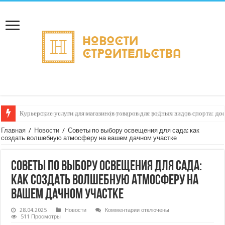
Как настроить автоматическое формирование рейтинга курьеров по кач
Главная
/
Новости
/
Советы по выбору освещения для сада: как
создать волшебную атмосферу на вашем дачном участке
Советы по выбору освещения для сада:
как создать волшебную атмосферу на
вашем дачном участке
к
28.04.2025
Новости
Комментарии
отключены
записи
511 Просмотры
Советы