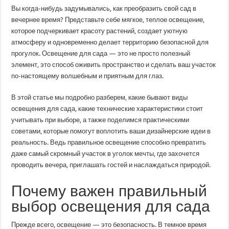
по
Вы когда-нибудь задумывались, как преобразить свой сад в
выбору
освещения
вечернее время? Представьте себе мягкое, теплое освещение,
для
которое подчеркивает красоту растений, создает уютную
сада:
как
атмосферу и одновременно делает территорию безопасной для
создать
волшебную
прогулок. Освещение для сада — это не просто полезный
атмосферу
элемент, это способ оживить пространство и сделать ваш участок
на
вашем
по-настоящему волшебным и приятным для глаз.
дачном
участке
В этой статье мы подробно разберем, какие бывают виды
освещения для сада, какие технические характеристики стоит
учитывать при выборе, а также поделимся практическими
советами, которые помогут воплотить ваши дизайнерские идеи в
реальность. Ведь правильное освещение способно превратить
даже самый скромный участок в уголок мечты, где захочется
проводить вечера, приглашать гостей и наслаждаться природой.
Почему важен правильный
выбор освещения для сада
Прежде всего, освещение — это безопасность. В темное время