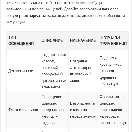
типах светильников, чтобы понять, какой именно будет
оптимальным для ваших целей. Давайте рассмотрим наиболее
популярные варианты, каждый из которых имеет свои особенности
и функции.
ТИП
ПРИМЕРЫ
ОПИСАНИЕ
НАЗНАЧЕНИЕ
ОСВЕЩЕНИЯ
ПРИМЕНЕНИЯ
Подчеркивает
Подсветка
красоту
Создание
кустарников,
растений,
атмосферы,
Декоративное
стволов
сооружений,
визуальный
деревьев,
декоративных
акцент
скульптур
элементов
Освещение
Фонари вдоль
дорожек,
Безопасность
дорожек,
Функциональное
входных зон,
и комфорт
светильники
мест для
передвижения
на террасе,
отдыха
возле крыльца