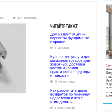
ены
227 Просмотры
Читайте также
Дом из плит ЖБИ —
варианты фундамента
и кровли
1 час назад
Курьерские услуги для
магазинов товаров для
животных: доставка
Сня
клеток и кормов —
мож
практические подходы
Янд
и тонкости
стар
Выб
13 секунд назад
Мар
фот
Как рассчитать долю
вла
возвратов по причинам
арен
недоставки и что с
этим делать
3 минуты назад