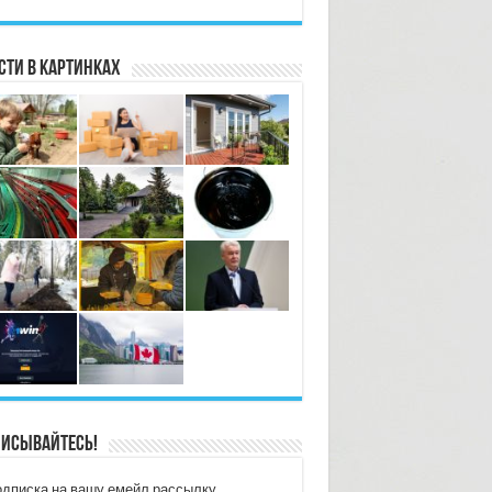
сти в картинках
исывайтесь!
дписка на вашу емейл рассылку