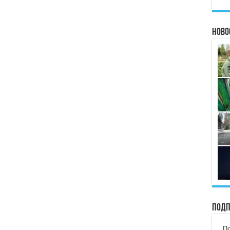
Ново
Подп
По