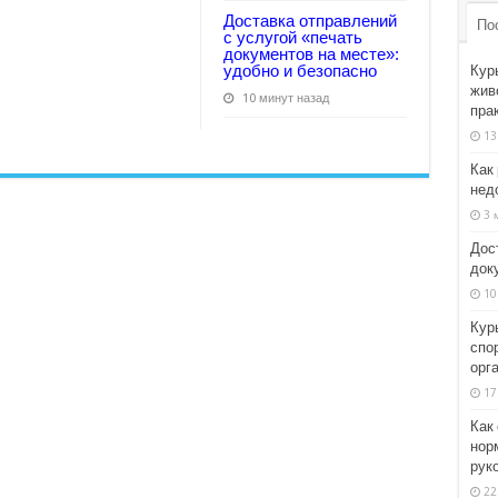
Доставка отправлений
По
с услугой «печать
документов на месте»:
удобно и безопасно
Кур
жив
10 минут назад
пра
13
Как
недо
3 
Дос
док
10
Кур
спо
орг
17
Как
нор
рук
22