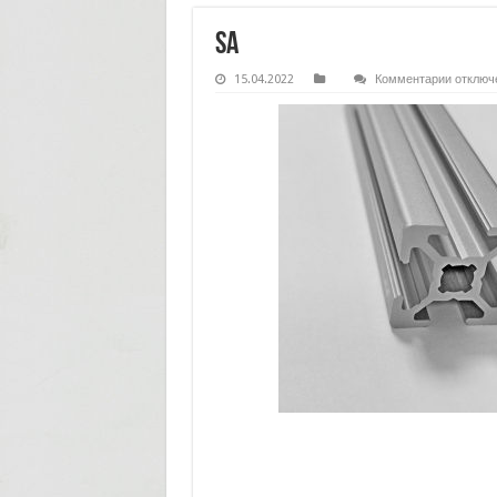
sa
к
15.04.2022
Комментарии
отключ
записи
sa