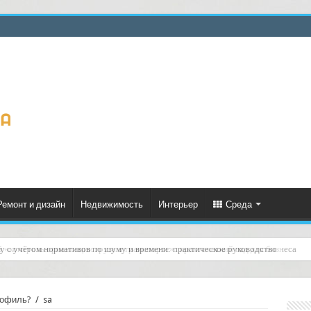
Ремонт и дизайн
Недвижимость
Интерьер
Среда
й «контроль ориентации груза в транспорте»: практический гид для бизнеса
рофиль?
/
sa