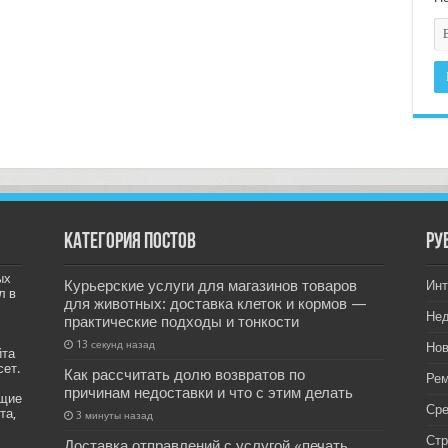
Категория постов
РУ
ых
Курьерские услуги для магазинов товаров
Инт
л в
для животных: доставка клеток и кормов —
Не
практические подходы и тонкости
13 секунд назад
Нов
йта
сет.
Как рассчитать долю возвратов по
Рем
причинам недоставки и что с этим делать
ащие
Ср
та,
3 минуты назад
Стр
Доставка отправлений с услугой «печать