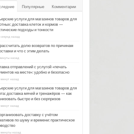
следние
Популярные
Комментарии
ьерские услуги для магазинов товаров для
отных: доставка клеток и кормов —
ктические подходы и тонкости
 секунд назад
 рассчитать долю возвратов по причинам
ставки и что с этим делать
минуты назад
тавка отправлений с услугой «печать
ументов на месте»: удобно и безопасно
 минут назад
ьерские услуги для магазинов товаров для
рта: доставка мячей и тренажёров — как
анизовать быстро и без сюрпризов
 минут назад
 организовать доставку с учётом
мативов по шуму и времени: практическое
оводство
 минуты назад