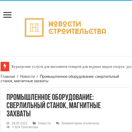
Курьерские услуги для магазинов товаров для водных видов спорта: до
Как настроить автоматическое формирование рейтинга курьеров по кач
Главная
/
Новости
/
Промышленное оборудование: сверлильный
станок, магнитные захваты
Промышленное оборудование:
сверлильный станок, магнитные
захваты
к
28.03.2022
Новости
Комментарии
отключены
записи
1,924 Просмотры
Промышленное