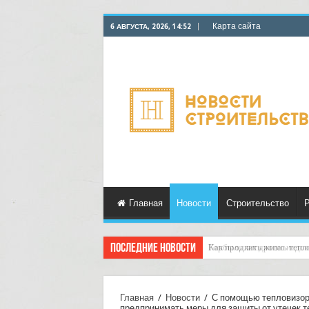
Карта сайта
6 АВГУСТА, 2026, 14:52
Главная
Новости
Строительство
Р
Последние новости
Горбыль как дрова: недоо
Главная
/
Новости
/
С помощью тепловизора
предпринимать меры для защиты от утечек т