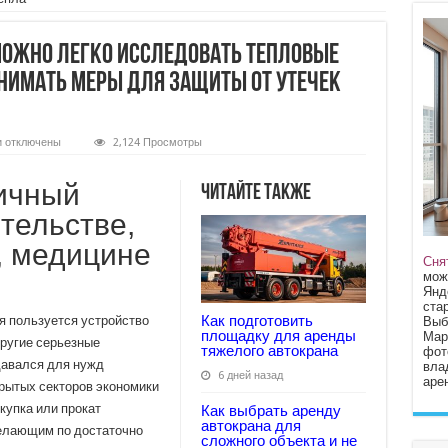
ожно легко исследовать тепловые
инимать меры для защиты от утечек
к
и
отключены
2,124 Просмотры
записи
С
помощью
ичный
Читайте также
тепловизора
можно
тельстве,
легко
исследовать
 медицине
тепловые
потери
Сня
объекта
мож
и
Янд
предпринимать
стар
меры
Как подготовить
я пользуется устройство
Выб
для
площадку для аренды
Мар
защиты
другие серьезные
тяжелого автокрана
от
фот
утечек
давался для нужд
вла
6 дней назад
тепла
арен
крытых секторов экономики
купка или прокат
Как выбрать аренду
автокрана для
елающим по достаточно
сложного объекта и не