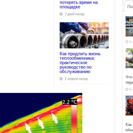
потерять время на
площадке
По
7 дней назад
2 
Как продлить жизнь
теплообменника:
практическое
руководство по
обслуживанию
Что
2 недели назад
пер
6 
Как
объ