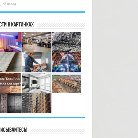
дней назад
сти в картинках
исывайтесь!