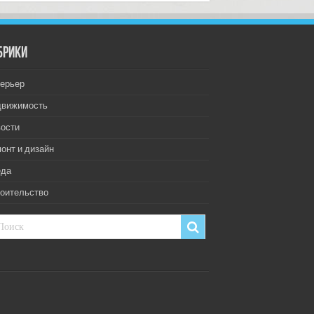
брики
ерьер
движимость
ости
онт и дизайн
еда
оительство