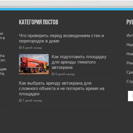
Категория постов
РУ
ых
Что проверить перед возведением стен и
Инт
л в
перегородок в доме
Не
6 дней назад
Нов
йта
Как подготовить площадку
сет.
для аренды тяжелого
Рем
автокрана
ащие
Ср
та,
6 дней назад
Стр
Как выбрать аренду автокрана для
сложного объекта и не потерять время на
площадке
7 дней назад