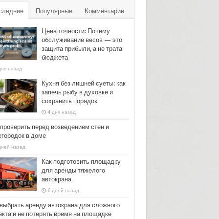
следние
Популярные
Комментарии
Цена точности: Почему
обслуживание весов — это
защита прибыли, а не трата
бюджета
дня назад
Кухня без лишней суеты: как
запечь рыбу в духовке и
сохранить порядок
4 дня назад
 проверить перед возведением стен и
егородок в доме
дней назад
Как подготовить площадку
для аренды тяжелого
автокрана
6 дней назад
 выбрать аренду автокрана для сложного
екта и не потерять время на площадке