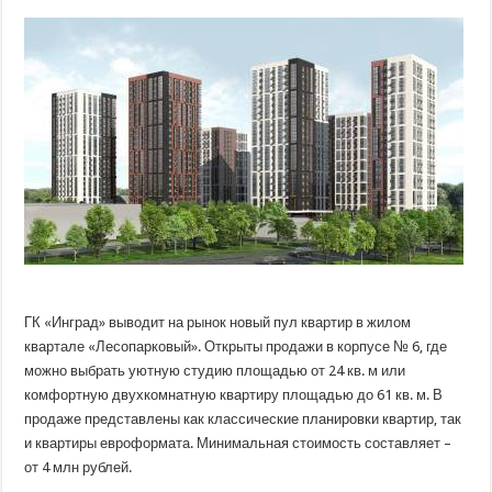
«Инград»
начала
продажу
квартир
в
6
корпусе
жилого
квартала
«Лесопарковый»
ГК «Инград» выводит на рынок новый пул квартир в жилом
квартале «Лесопарковый». Открыты продажи в корпусе № 6, где
можно выбрать уютную студию площадью от 24 кв. м или
комфортную двухкомнатную квартиру площадью до 61 кв. м. В
продаже представлены как классические
планировки квартир, так
и квартиры евроформата. Минимальная стоимость составляет –
от 4 млн рублей.