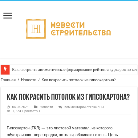
Как настроить автоматическое формирование рейтинга курьеров по кач
Главная
/
Новости
/
Как покрасить потолок из гипсокартона?
Как покрасить потолок из гипсокартона?
к
04.03.2023
Новости
Комментарии
отключены
записи
1,524 Просмотры
Как
покрасить
потолок
из
Гипсокартон (ГКЛ) — это листовой материал, из которого
гипсокартона?
обустраивают перегородки, потолки, обшивают стены. Цель