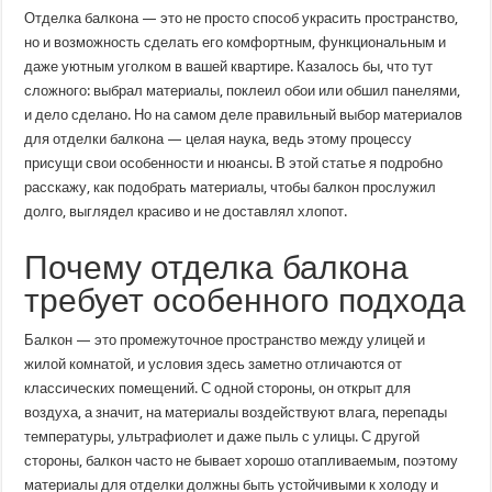
выбрать
Отделка балкона — это не просто способ украсить пространство,
материалы
для
но и возможность сделать его комфортным, функциональным и
отделки
даже уютным уголком в вашей квартире. Казалось бы, что тут
балкона:
полный
сложного: выбрал материалы, поклеил обои или обшил панелями,
гид
для
и дело сделано. Но на самом деле правильный выбор материалов
удачного
для отделки балкона — целая наука, ведь этому процессу
ремонта
присущи свои особенности и нюансы. В этой статье я подробно
расскажу, как подобрать материалы, чтобы балкон прослужил
долго, выглядел красиво и не доставлял хлопот.
Почему отделка балкона
требует особенного подхода
Балкон — это промежуточное пространство между улицей и
жилой комнатой, и условия здесь заметно отличаются от
классических помещений. С одной стороны, он открыт для
воздуха, а значит, на материалы воздействуют влага, перепады
температуры, ультрафиолет и даже пыль с улицы. С другой
стороны, балкон часто не бывает хорошо отапливаемым, поэтому
материалы для отделки должны быть устойчивыми к холоду и