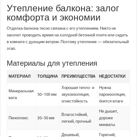
Утепление балкона: залог
комфорта и экономии
Отделка балкона тесно связана с его утеплением. Никто не
захочет проводить время на холодной бетонной плите или сидеть
в комнате с дующим ветром. Поэтому утепление — обязательный
этап.
Материалы для утепления
МАТЕРИАЛ
ТОЛЩИНА
ПРЕИМУЩЕСТВА
НЕДОСТАТКИ
Хорошая тепло- и
Нужна
Минеральная
50–100 мм
звукоизоляция,
пароизоляция,
вата
огнестойкость
боится влаги
Не дышит,
Влагостойкий,
Пеноплекс
30–50 мм
дороже
легкий, прочный
минваты
Дешевый,
Горючий,