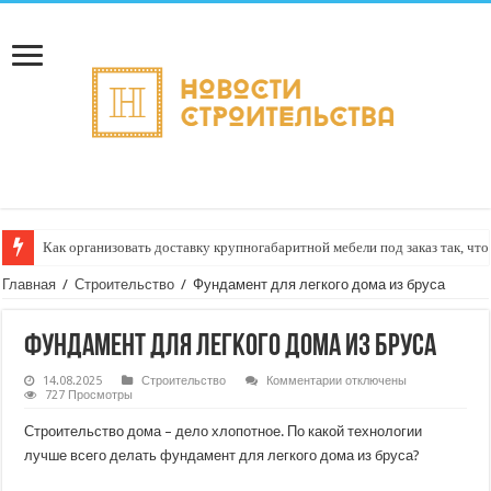
Как организовать доставку крупногабаритной мебели под заказ так, чт
Доставка грузов с GPS‑трекингом в реальном времени: как видеть путь 
Главная
/
Строительство
/
Фундамент для легкого дома из бруса
Фундамент для легкого дома из бруса
к
14.08.2025
Строительство
Комментарии
отключены
записи
727 Просмотры
Фундамент
для
Строительство дома – дело хлопотное. По какой технологии
легкого
дома
лучше всего делать фундамент для легкого дома из бруса?
из
бруса