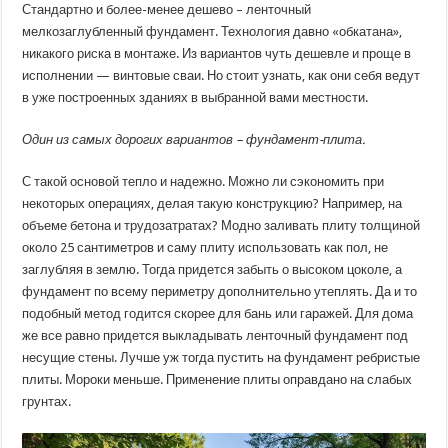
Стандартно и более-менее дешево – ленточный
мелкозаглубленный фундамент. Технология давно «обкатана»,
никакого риска в монтаже. Из вариантов чуть дешевле и проще в
исполнении — винтовые сваи. Но стоит узнать, как они себя ведут
в уже построенных зданиях в выбранной вами местности.
Один из самых дорогих вариантов – фундамент-плита.
С такой основой тепло и надежно. Можно ли сэкономить при
некоторых операциях, делая такую конструкцию? Например, на
объеме бетона и трудозатратах? Модно заливать плиту толщиной
около 25 сантиметров и саму плиту использовать как пол, не
заглубляя в землю. Тогда придется забыть о высоком цоколе, а
фундамент по всему периметру дополнительно утеплять. Да и то
подобный метод годится скорее для бань или гаражей. Для дома
же все равно придется выкладывать ленточный фундамент под
несущие стены. Лучше уж тогда пустить на фундамент ребристые
плиты. Мороки меньше. Применение плиты оправдано на слабых
грунтах.