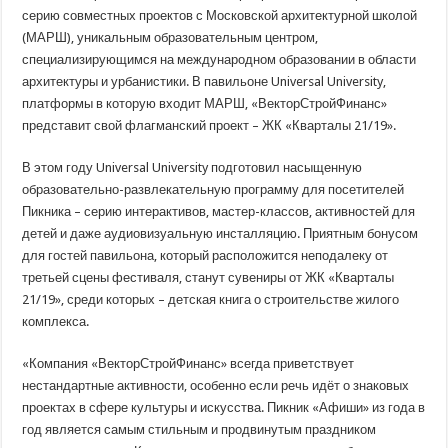
серию совместных проектов с Московской архитектурной школой
(МАРШ), уникальным образовательным центром,
специализирующимся на международном образовании в области
архитектуры и урбанистики. В павильоне Universal University,
платформы в которую входит МАРШ, «ВекторСтройФинанс»
представит свой флагманский проект – ЖК «Кварталы 21/19».
В этом году Universal University подготовил насыщенную
образовательно-развлекательную программу для посетителей
Пикника – серию интерактивов, мастер-классов, активностей для
детей и даже аудиовизуальную инсталляцию. Приятным бонусом
для гостей павильона, который расположится неподалеку от
третьей сцены фестиваля, станут сувениры от ЖК «Кварталы
21/19», среди которых – детская книга о строительстве жилого
комплекса.
«Компания «ВекторСтройФинанс» всегда приветствует
нестандартные активности, особенно если речь идёт о знаковых
проектах в сфере культуры и искусства. Пикник «Афиши» из года в
год является самым стильным и продвинутым праздником