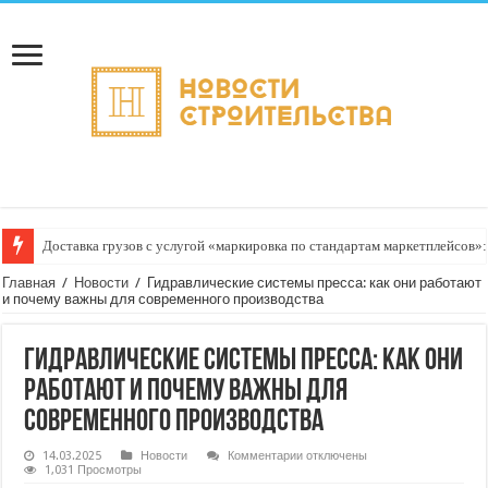
Доставка грузов с услугой «маркировка по стандартам маркетплейсов»:
Главная
/
Новости
/
Гидравлические системы пресса: как они работают
и почему важны для современного производства
Гидравлические системы пресса: как они
работают и почему важны для
современного производства
к
14.03.2025
Новости
Комментарии
отключены
записи
1,031 Просмотры
Гидравлические