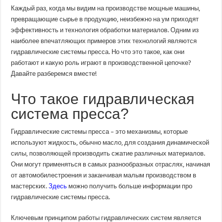
системы
Каждый раз, когда мы видим на производстве мощные машины,
пресса:
как
превращающие сырье в продукцию, неизбежно на ум приходят
они
эффективность и технология обработки материалов. Одним из
работают
и
наиболее впечатляющих примеров этих технологий являются
почему
важны
гидравлические системы пресса. Но что это такое, как они
для
работают и какую роль играют в производственной цепочке?
современного
производства
Давайте разберемся вместе!
Что такое гидравлическая
система пресса?
Гидравлические системы пресса – это механизмы, которые
используют жидкость, обычно масло, для создания динамической
силы, позволяющей производить сжатие различных материалов.
Они могут применяться в самых разнообразных отраслях, начиная
от автомобилестроения и заканчивая малым производством в
мастерских.
Здесь
можно получить больше информации про
гидравлические системы пресса.
Ключевым принципом работы гидравлических систем является