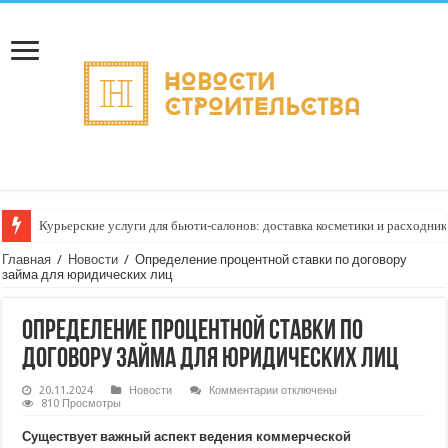
Курьерские услуги для бьюти‑салонов: доставка косметики и расходни
Как организовать доставку срочных запчастей для авто: пошаговое рук
Главная
/
Новости
/
Определение процентной ставки по договору
займа для юридических лиц
Определение процентной ставки по
договору займа для юридических лиц
к
20.11.2024
Новости
Комментарии
отключены
записи
810 Просмотры
Определение
процентной
Существует важный аспект ведения коммерческой
ставки