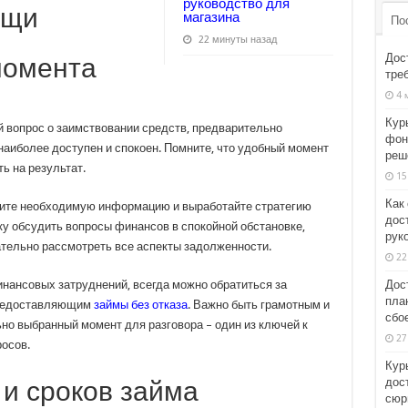
руководство для
ощи
магазина
По
22 минуты назад
Дос
момента
тре
4 
Кур
й вопрос о заимствовании средств, предварительно
фон
наиболее доступен и спокоен. Помните, что удобный момент
реш
ь на результат.
15
Как
ерите необходимую информацию и выработайте стратегию
дост
 обсудить вопросы финансов в спокойной обстановке,
рук
ательно рассмотреть все аспекты задолженности.
22
Дост
инансовых затруднений, всегда можно обратиться за
пла
предоставляющим
займы без отказа
. Важно быть грамотным и
сбо
но выбранный момент для разговора – один из ключей к
27
осов.
Кур
дос
и сроков займа
сюр