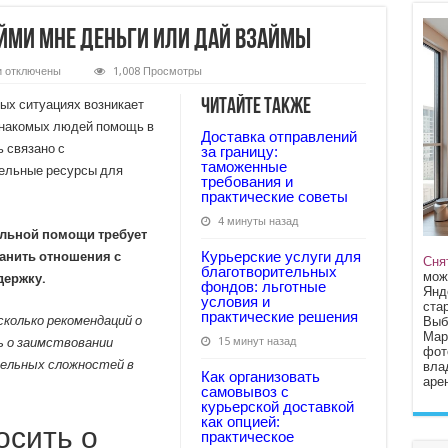
айми мне деньги или Дай взаймы
к
и
отключены
1,008 Просмотры
записи
Как
Читайте также
ых ситуациях возникает
правильно
сказать
знакомых людей помощь в
Доставка отправлений
Займи
 связано с
мне
за границу:
деньги
таможенные
тельные ресурсы для
или
требования и
Дай
практические советы
взаймы
4 минуты назад
альной помощи требует
Курьерские услуги для
ранить отношения с
Сня
благотворительных
мож
держку.
фондов: льготные
Янд
условия и
стар
практические решения
колько рекомендаций о
Выб
Мар
ь о заимствовании
15 минут назад
фот
тельных сложностей в
вла
Как организовать
арен
самовывоз с
курьерской доставкой
как опцией:
осить о
практическое