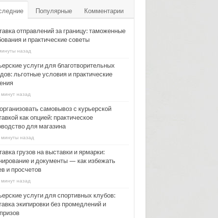
следние
Популярные
Комментарии
тавка отправлений за границу: таможенные
бования и практические советы
минуты назад
ьерские услуги для благотворительных
дов: льготные условия и практические
ения
 минут назад
 организовать самовывоз с курьерской
авкой как опцией: практическое
оводство для магазина
 минуты назад
авка грузов на выставки и ярмарки:
нирование и документы — как избежать
ев и просчетов
 минут назад
ьерские услуги для спортивных клубов:
тавка экипировки без промедлений и
призов