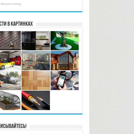
 минуты назад
сти в картинках
исывайтесь!