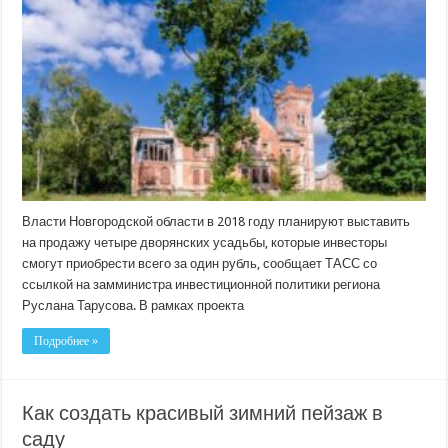
выставят
дворянские
усадьбы
на
продажу
за
1
рубль
Власти Новгородской области в 2018 году планируют выставить
на продажу четыре дворянских усадьбы, которые инвесторы
смогут приобрести всего за один рубль, сообщает ТАСС со
ссылкой на замминистра инвестиционной политики региона
Руслана Тарусова. В рамках проекта
Подробнее »
Как создать красивый зимний пейзаж в
саду