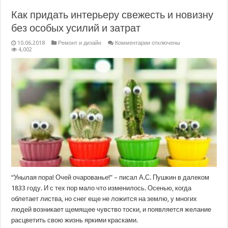
Как придать интерьеру свежесть и новизну
без особых усилий и затрат
к
10.06.2018
Ремонт и дизайн
Комментарии
отключены
записи
4,002
Как
придать
интерьеру
свежесть
и
новизну
без
особых
усилий
и
затрат
“Унылая пора! Очей очарованье!” – писал А.С. Пушкин в далеком
1833 году. И с тех пор мало что изменилось. Осенью, когда
облетает листва, но снег еще не ложится на землю, у многих
людей возникает щемящее чувство тоски, и появляется желание
расцветить свою жизнь яркими красками.