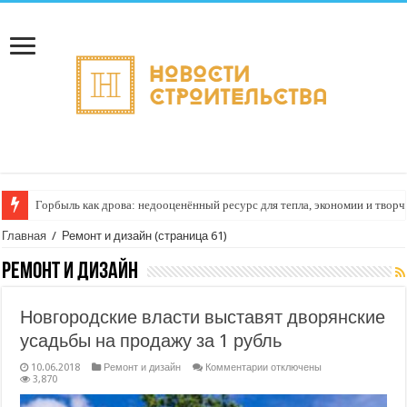
Горбыль как дрова: недооценённый ресурс для тепла, экономии и творч
Главная
/
Ремонт и дизайн
(страница 61)
Ремонт и дизайн
Новгородские власти выставят дворянские
усадьбы на продажу за 1 рубль
к
10.06.2018
Ремонт и дизайн
Комментарии
отключены
записи
3,870
Новгородские
власти