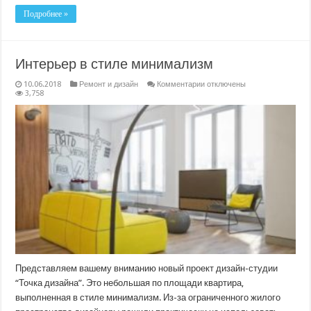
Подробнее »
Интерьер в стиле минимализм
к
10.06.2018
Ремонт и дизайн
Комментарии
отключены
записи
3,758
Интерьер
в
стиле
минимализм
Представляем вашему вниманию новый проект дизайн-студии
“Точка дизайна”. Это небольшая по площади квартира,
выполненная в стиле минимализм. Из-за ограниченного жилого