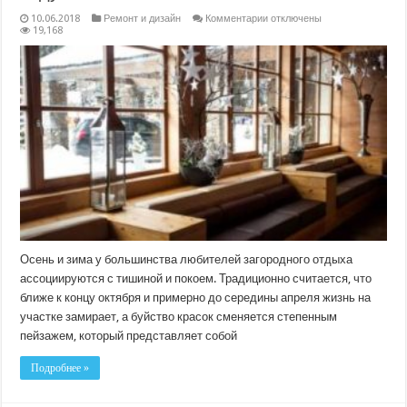
к
10.06.2018
Ремонт и дизайн
Комментарии
отключены
записи
19,168
Как
создать
красивый
зимний
пейзаж
в
саду
Осень и зима у большинства любителей загородного отдыха
ассоциируются с тишиной и покоем. Традиционно считается, что
ближе к концу октября и примерно до середины апреля жизнь на
участке замирает, а буйство красок сменяется степенным
пейзажем, который представляет собой
Подробнее »