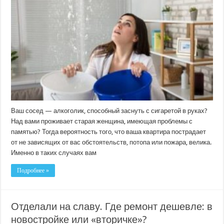
и
залив.
В
каких
случаях
квартиру
лучше
застраховать?
Ваш сосед — алкоголик, способный заснуть с сигаретой в руках?
Над вами проживает старая женщина, имеющая проблемы с
памятью? Тогда вероятность того, что ваша квартира пострадает
от не зависящих от вас обстоятельств, потопа или пожара, велика.
Именно в таких случаях вам
Подробнее »
Отделали на славу. Где ремонт дешевле: в
новостройке или «вторичке»?