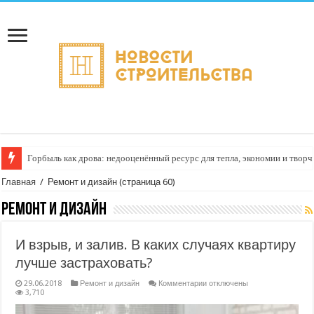
Горбыль как дрова: недооценённый ресурс для тепла, экономии и творч
Главная
/
Ремонт и дизайн
(страница 60)
Ремонт и дизайн
И взрыв, и залив. В каких случаях квартиру
лучше застраховать?
к
29.06.2018
Ремонт и дизайн
Комментарии
отключены
записи
3,710
И
взрыв,