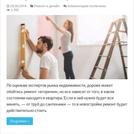
к
28.06.2018
Ремонт и дизайн
Комментарии
отключены
записи
3,992
Отделали
на
славу.
Где
ремонт
дешевле:
в
новостройке
или
«вторичке»?
По оценкам экспертов рынка недвижимости, дороже может
обойтись ремонт «вторички», но все зависит от того, в каком
состоянии находится квартира. Если в ней нужно будет все
менять, — от труб до сантехники — то в новостройке ремонт будет
действительно стоить
Подробнее »