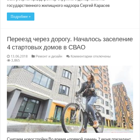
государственного жилищного надзора Сергей Карасев
Подробнее »
Переезд через дорогу. Началось заселение
4 стартовых домов в СВАО
к
13.06.2018
Ремонт и дизайн
Комментарии
отключены
записи
3,865
Переезд
через
дорогу.
Началось
заселение
4
стартовых
домов
в
СВАО
Считаем новостройки Во время «прямой линии» 7 июня президент