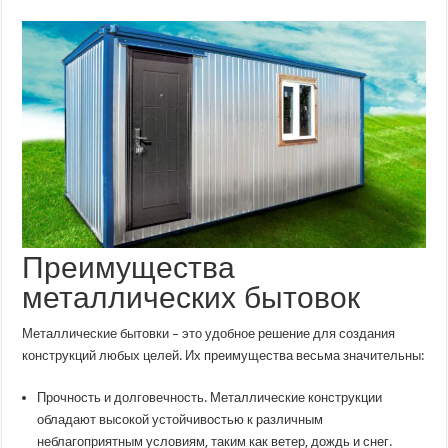
металлические
бытовки
–
лучшее
решение
для
конструкций
любых
целей
Преимущества
металлических бытовок
Металлические бытовки – это удобное решение для создания
конструкций любых целей. Их преимущества весьма значительны:
Прочность и долговечность. Металлические конструкции
обладают высокой устойчивостью к различным
неблагоприятным условиям, таким как ветер, дождь и снег.