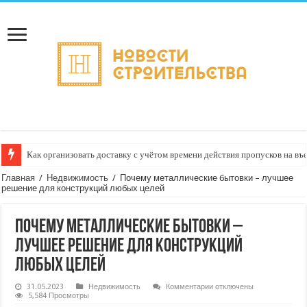
Как организовать доставку с учётом времени действия пропусков на въ
Главная
/
Недвижимость
/
Почему металлические бытовки – лучшее
решение для конструкций любых целей
Почему металлические бытовки –
лучшее решение для конструкций
любых целей
к
31.05.2023
Недвижимость
Комментарии
отключены
записи
5,584 Просмотры
Почему