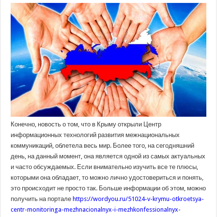
Крыму
откроется
центр
мониторинга
межнациональных
и
межконфессиональных
отношений
Конечно, новость о том, что в Крыму открыли Центр
информационных технологий развития межнациональных
коммуникаций, облетела весь мир. Более того, на сегодняшний
день, на данный момент, она является одной из самых актуальных
и часто обсуждаемых. Если внимательно изучить все те плюсы,
которыми она обладает, то можно лично удостовериться и понять,
это происходит не просто так. Больше информации об этом, можно
получить на портале
https://wordyou.ru/51024-v-krymu-otkroetsya-
centr-monitoringa-mezhnacionalnyx-i-mezhkonfessionalnyx-