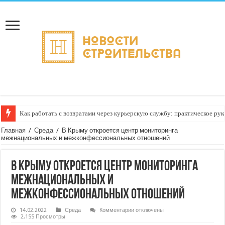
Как работать с возвратами через курьерскую службу: практическое рук
Доставка опасных грузов: требования и ограничения, которые нужно з
Главная
/
Среда
/
В Крыму откроется центр мониторинга
межнациональных и межконфессиональных отношений
В Крыму откроется центр мониторинга
межнациональных и
межконфессиональных отношений
к
14.02.2022
Среда
Комментарии
отключены
записи
2,155 Просмотры
В