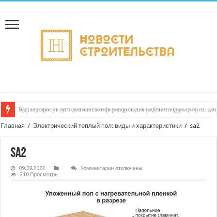
Как настроить автоматическое формирование рейтинга курьеров по кач
Главная
/
Электрический теплый пол: виды и характеристики
/
sa2
sa2
к
09.08.2022
Комментарии
отключены
записи
210 Просмотры
sa2