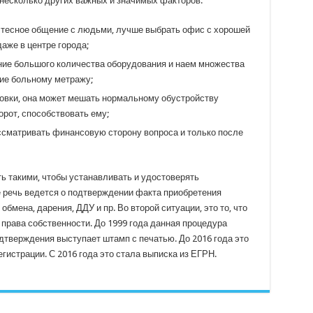
 несколько других важных и значимых факторов:
 тесное общение с людьми, лучше выбрать офис с хорошей
аже в центре города;
ние большого количества оборудования и наем множества
ие больному метражу;
овки, она может мешать нормальному обустройству
орот, способствовать ему;
ссматривать финансовую сторону вопроса и только после
ь такими, чтобы устанавливать и удостоверять
 речь ведется о подтверждении факта приобретения
бмена, дарения, ДДУ и пр. Во второй ситуации, это то, что
права собственности. До 1999 года данная процедура
дтверждения выступает штамп с печатью. До 2016 года это
гистрации. С 2016 года это стала выписка из ЕГРН.