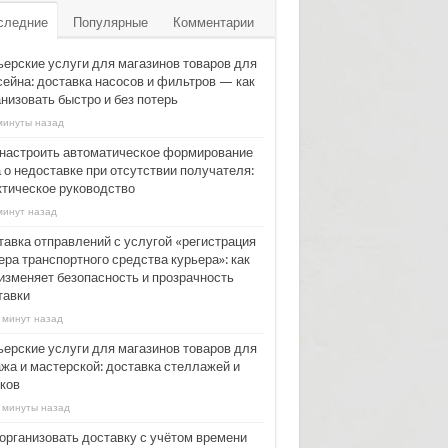
следние
Популярные
Комментарии
ьерские услуги для магазинов товаров для
сейна: доставка насосов и фильтров — как
низовать быстро и без потерь
минуты назад
 настроить автоматическое формирование
 о недоставке при отсутствии получателя:
ктическое руководство
минут назад
тавка отправлений с услугой «регистрация
ера транспортного средства курьера»: как
 изменяет безопасность и прозрачность
тавки
 минут назад
ьерские услуги для магазинов товаров для
ажа и мастерской: доставка стеллажей и
ков
 минуты назад
 организовать доставку с учётом времени