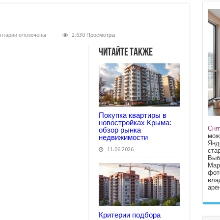
к
нтарии
отключены
2,630 Просмотры
записи
Какой
Читайте также
купить
офис?
Покупка квартиры в
новостройках Крыма:
Сня
обзор рынка
мож
недвижимости
Янд
11.06.2026
стар
Выб
Мар
фот
вла
арен
Критерии подбора