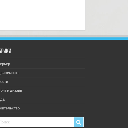
брики
ерьер
движимость
ости
онт и дизайн
еда
оительство