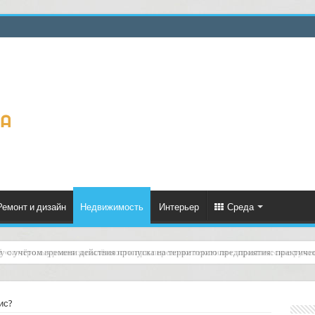
Ремонт и дизайн
Недвижимость
Интерьер
Среда
й «контроль уровня запылённости при перевозке текстиля»: практическое руко
ис?