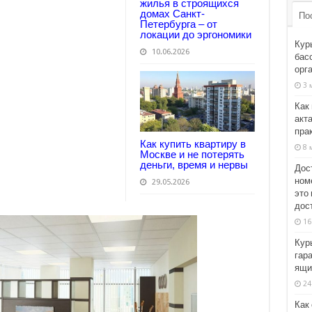
жилья в строящихся
домах Санкт-
По
Петербурга – от
локации до эргономики
Кур
10.06.2026
бас
орга
3 
Как
акта
пра
Как купить квартиру в
8 
Москве и не потерять
деньги, время и нервы
Дос
ном
29.05.2026
это
дос
16
Кур
гар
ящи
24
Как