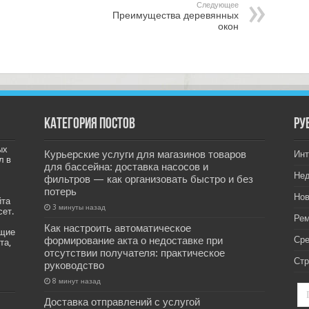
Следующее
Преимущества деревянных
окон
Категория постов
РУ
ых
Курьерские услуги для магазинов товаров
Инт
л в
для бассейна: доставка насосов и
Не
фильтров — как организовать быстро и без
потерь
Нов
йта
3 минуты назад
сет.
Рем
Как настроить автоматическое
ащие
формирование акта о недоставке при
Ср
та,
отсутствии получателя: практическое
Стр
руководство
8 минут назад
Доставка отправлений с услугой