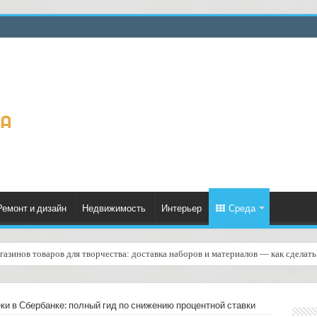
Ремонт и дизайн
Недвижимость
Интерьер
Среда
газинов товаров для творчества: доставка наборов и материалов — как сделат
ское уведомление о смене курьера в заказе: практическое руководство
и в Сбербанке: полный гид по снижению процентной ставки