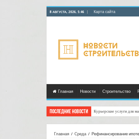
Карта сайта
8 АВГУСТА, 2026, 5:46
Главная
Новости
Строительство
Последние новости
Курьерские услуги для ма
Как настроить автоматиче
Главная
/
Среда
/
Рефинансирование ипотек