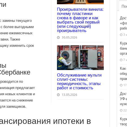
ли
По
Проигрыватели винила:
почему пластинки
снова в фаворе и как
Дос
с замены текущего
выбрать свой первый
«фо
(или следующий)
о с более выгодными
раб
проигрыватель
жение ежемесячных
3 
30.05.2026
авки. Также
Кур
щику изменить срок
бани
орг
7 
пы
Как
Сбербанке
обе
Обслуживание мульти
пра
сплит-системы:
проводится по
периодичность, этапы
17
работ и стоимость
анизация предлагает
Дос
ия новых клиентов и
13.05.2026
УФ‑
лается на снижение
нужн
для заемщиков.
22
ансирования ипотеки в
Кур
тво