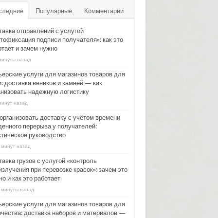
следние
Популярные
Комментарии
тавка отправлений с услугой
тофиксация подписи получателя»: как это
отает и зачем нужно
минуты назад
ьерские услуги для магазинов товаров для
: доставка веников и камней — как
анизовать надежную логистику
минут назад
 организовать доставку с учётом времени
денного перерыва у получателей:
ктическое руководство
 минут назад
тавка грузов с услугой «контроль
излучения при перевозке красок»: зачем это
о и как это работает
 минуты назад
ьерские услуги для магазинов товаров для
рчества: доставка наборов и материалов —