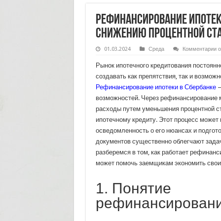
Рефинансирование ипотеки
снижению процентной ст
к
01.03.2024
Среда
Комментарии
о
з
Р
Рынок ипотечного кредитования постоянн
и
в
создавать как препятствия, так и возмож
С
Рефинансирование ипотеки в Сбербанке
—
п
г
возможностей. Через рефинансирование 
п
с
расходы путем уменьшения процентной с
п
ипотечному кредиту. Этот процесс может 
с
осведомленность о его нюансах и подгот
документов существенно облегчают задач
разберемся в том, как работает рефинанси
может помочь заемщикам экономить свои
1. Понятие
рефинансировани