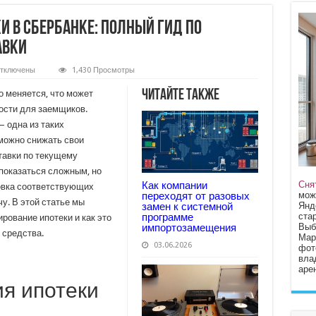
 в Сбербанке: полный гид по
авки
тключены
1,430 Просмотры
аписи
ефинансирование
Читайте также
о меняется, что может
потеки
ности для заемщиков.
бербанке:
 одна из таких
олный
ид
можно снижать свои
о
нижению
тавки по текущему
роцентной
показаться сложным, но
тавки
Сня
Как компании
овка соответствующих
мож
переходят от разовых
у. В этой статье мы
Янд
замен к системной
стар
программе
рование ипотеки и как это
Выб
импортозамещения
 средства.
Мар
03.06.2026
фот
вла
арен
я ипотеки