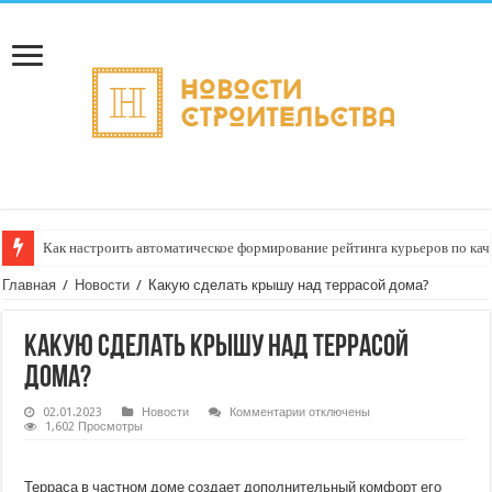
Как настроить автоматическое формирование рейтинга курьеров по кач
Главная
/
Новости
/
Какую сделать крышу над террасой дома?
Какую сделать крышу над террасой
дома?
к
02.01.2023
Новости
Комментарии
отключены
записи
1,602 Просмотры
Какую
сделать
крышу
над
Терраса в частном доме создает дополнительный комфорт его