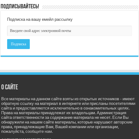
Подписывайтесь!
Подписка на вашу емейл рассылку
О сайте
Все материалы на данном сайте взяты из открытых источников - имеют
обратную ссылку на материал в интернете или присланы посетителями
сайта и предоставляются исключительно в ознакомительных целях.
Права на материалы принадлежат их владельцам. Администрация
сайта ответственности за содержание материала не несет. Если Вы
обнаружили на нашем сайте материалы, которые нарушают авторские
права, принадлежащие Вам, Вашей компании или организации,
пожалуйста,
сообщите нам.