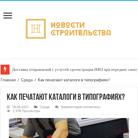
Доставка отправлений с услугой «регистрация IMEI при передаче элект
Главная
/
Среда
/
Как печатают каталоги в типографиях?
Как печатают каталоги в типографиях?
к
18.04.2023
Среда
Комментарии
отключены
записи
1,978 Просмотры
Как
печатают
каталоги
в
типографиях?