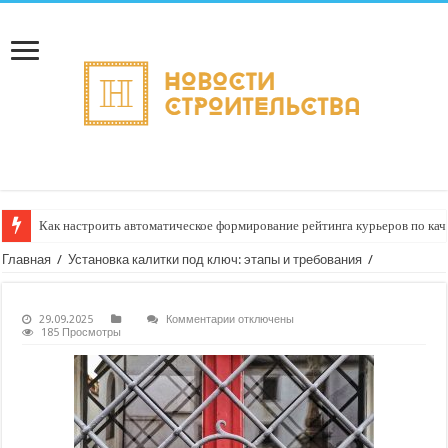
Как настроить автоматическое формирование рейтинга курьеров по кач
Главная
/
Установка калитки под ключ: этапы и требования
/
к
29.09.2025
Комментарии
отключены
записи
185 Просмотры