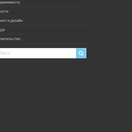
движимость
ости
онт и дизайн
еда
оительство