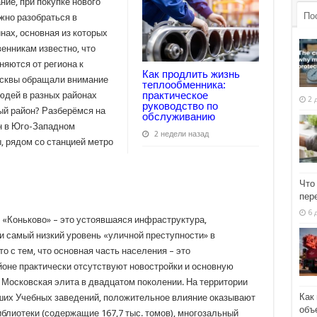
ние, при покупке нового
По
жно разобраться в
нах, основная из которых
енникам известно, что
няются от региона к
Как продлить жизнь
осквы обращали внимание
теплообменника:
практическое
людей в разных районах
2 
руководство по
ый район? Разберёмся на
обслуживанию
н в Юго-Западном
2 недели назад
 рядом со станцией метро
Что
пер
6 
Коньково» – это устоявшаяся инфраструктура,
и самый низкий уровень «уличной преступности» в
о с тем, что основная часть населения – это
йоне практически отсутствуют новостройки и основную
Московская элита в двадцатом поколении. На территории
Как
ших Учебных заведений, положительное влияние оказывают
объ
иблиотеки (содержащие 167,7 тыс. томов), многозальный