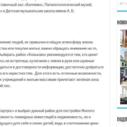
7 
ставочный зал «Беляево», Палеонтологический музей,
 и Детская музыкальная школа имени А. Б.
Ново
роение людей, их привычки и общую атмосферу жизни.
тва или покупки жилья, важно обращать внимание на то,
ыбирать район «Коньково» рекомендуется тем, кто ценит
есь не встретишь хулиганов с пивом в руке или шумные
бедиться в достоверности информации, достаточно добраться
по его окрестностям. Для этого есть отличные возможности,
х учреждений к жилым массивам прилегают зелёная зона
ий лес.
ортрос» и выбрал данный район для постройки Жилого
ожность ликвидных инвестиций в недвижимость, но и
Подп
ущего для себя и своих детей, ведь в соотношении цена-