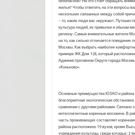
безопасной? На что стоит обращать внима
жилья? Чтобы ответить на эти вопросы ва
нескольких связанных между собой причи
– то, какие люди вас окружают.
Путешеств
культура людей, их привычки и обычаи ме
региону. Самые внимательные жители М
на то, как сильно отличается поведение 
Москвы. Как выбрать наиболее комфортн
примере ЖК Дом 128, который расположе
Административном Округе города Москвы,
«Коньково».
Основные преимущества ЮЗАО и района «
благоприятная экологическая обстановка 
сравнении с другими районами. Связано эт
интеллигентные коренные москвичи. В ра
часть проживающих составляет коренная 
района расположено 19 вузов, кроме Выс
учреждения культуры, среди которых: 3 б