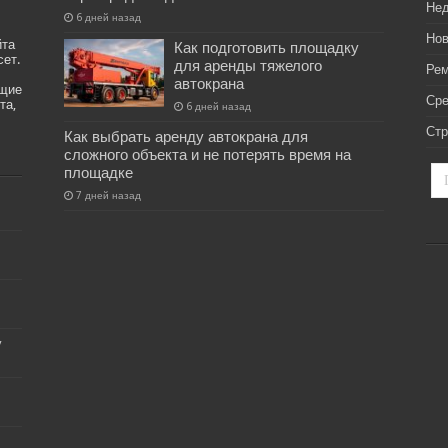
Не
6 дней назад
Нов
йта
Как подготовить площадку
сет.
для аренды тяжелого
Рем
автокрана
ащие
Ср
та,
6 дней назад
Стр
Как выбрать аренду автокрана для
сложного объекта и не потерять время на
площадке
7 дней назад
у