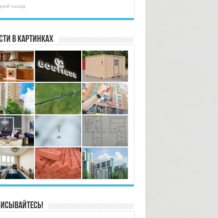
дней назад
сти в картинках
исывайтесь!