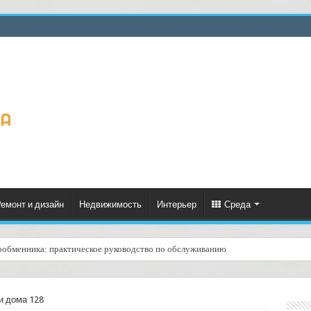
емонт и дизайн
Недвижимость
Интерьер
Среда
ообменника: практическое руководство по обслуживанию
ценённый ресурс для тепла, экономии и творчества
и дома 128