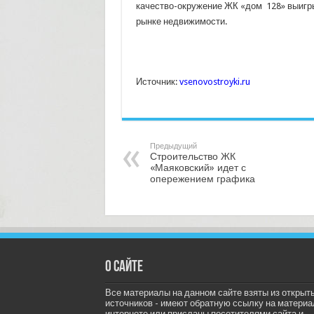
качество-окружение ЖК «дом 128» выигр
рынке недвижимости.
Источник:
vsenovostroyki.ru
Предыдущий
Строительство ЖК
«Маяковский» идет с
опережением графика
О сайте
Все материалы на данном сайте взяты из открыт
источников - имеют обратную ссылку на материа
интернете или присланы посетителями сайта и