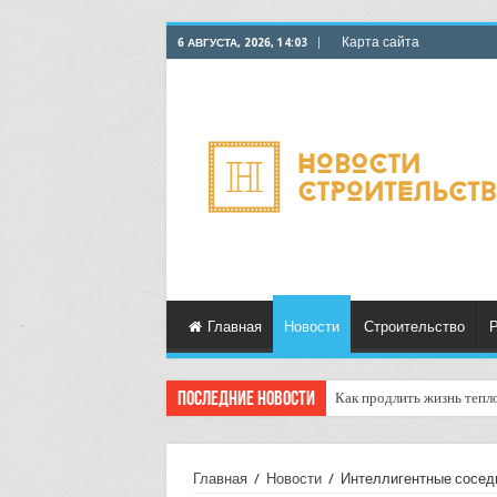
Карта сайта
6 АВГУСТА, 2026, 14:03
Главная
Новости
Строительство
Р
Последние новости
Как продлить жизнь тепл
Горбыль как дрова: недоо
Главная
/
Новости
/
Интеллигентные сосед