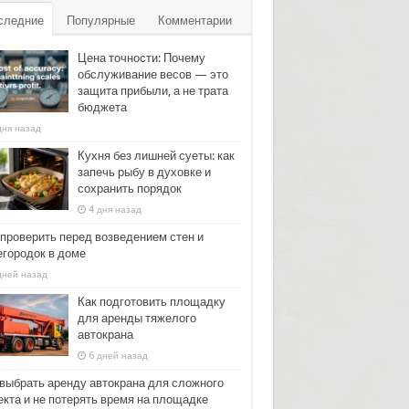
следние
Популярные
Комментарии
Цена точности: Почему
обслуживание весов — это
защита прибыли, а не трата
бюджета
дня назад
Кухня без лишней суеты: как
запечь рыбу в духовке и
сохранить порядок
4 дня назад
 проверить перед возведением стен и
егородок в доме
дней назад
Как подготовить площадку
для аренды тяжелого
автокрана
6 дней назад
 выбрать аренду автокрана для сложного
екта и не потерять время на площадке