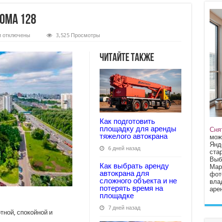
ома 128
к
и
отключены
3,525 Просмотры
записи
Интеллигентные
соседи
Читайте также
дома
128
Как подготовить
площадку для аренды
Сня
тяжелого автокрана
мож
Янд
6 дней назад
стар
Выб
Как выбрать аренду
Мар
автокрана для
фот
сложного объекта и не
вла
потерять время на
арен
площадке
7 дней назад
тной, спокойной и