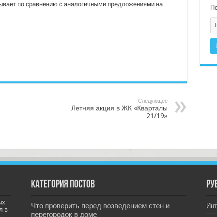
ывает по сравнению с аналогичными предложениями на
По
Следующее
Летняя акция в ЖК «Кварталы
21/19»
Категория постов
РУ
ых
Что проверить перед возведением стен и
Инт
л в
перегородок в доме