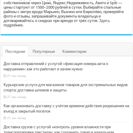
собственников через Циан, Яндекс.Недвижимость, Авито и Spiti —
цены стартуют от 1500–2000 рублей в сутки. Выбирайте спальные
районы с метро вроде Марьино, Выхино или Бирюлёво, проверяйте
фото и отзывы, запрашивайте документы владельца и
договаривайтесь о скидках при аренде от трёх суток.
Здесь
подробнее.
Последние
Популярные
Комментарии
Доставка отправлений с услугой «фиксация номера акта о
нарушении»: как это работает и зачем нужно
21 час назад
Курьерские услуги для магазинов товаров для экстремальных видов
спорта: доставка шлемов и защиты
21 час назад
Как организовать доставку с учётом времени действия разрешения на
въезд в закрытый посёлок
21 час назад
Доставка грузов с услугой «контроль уровня влажности при
транспортировке текстиля»: как сохранить товар в идеальном