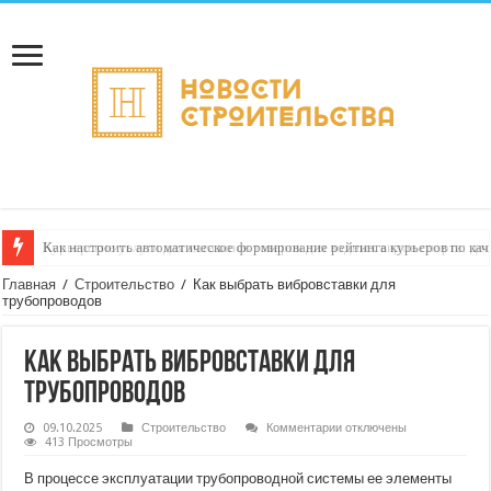
Как настроить автоматическое формирование рейтинга курьеров по кач
Главная
/
Строительство
/
Как выбрать вибровставки для
трубопроводов
Как выбрать вибровставки для
трубопроводов
к
09.10.2025
Строительство
Комментарии
отключены
записи
413 Просмотры
Как
выбрать
В процессе эксплуатации трубопроводной системы ее элементы
вибровставки