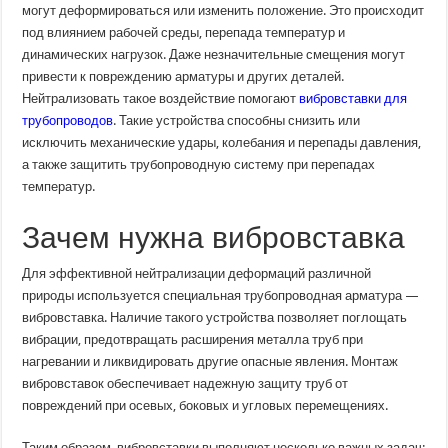
для
могут деформироваться или изменить положение. Это происходит
трубопроводов
под влиянием рабочей среды, перепада температур и
динамических нагрузок. Даже незначительные смещения могут
привести к повреждению арматуры и других деталей.
Нейтрализовать такое воздействие помогают
вибровставки для
трубопроводов
. Такие устройства способны снизить или
исключить механические удары, колебания и перепады давления,
а также защитить трубопроводную систему при перепадах
температур.
Зачем нужна вибровставка
Для эффективной нейтрализации деформаций различной
природы используется специальная трубопроводная арматура —
вибровставка. Наличие такого устройства позволяет поглощать
вибрации, предотвращать расширения металла труб при
нагревании и ликвидировать другие опасные явления. Монтаж
вибровставок обеспечивает надежную защиту труб от
повреждений при осевых, боковых и угловых перемещениях.
Таким образом, вибровставки выполняют несколько важных задач: