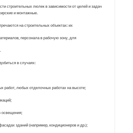
ти строительных люлек в зависимости от целей и задач
жирские и монтажные.
речаются на строительных объектах: их
териалов, персонала в рабочую зону, для
.
обиться в случаях:
ых работ, любых отделочных работах на высоте;
каций;
в освещения;
асадах зданий (например, кондиционеров и др.);