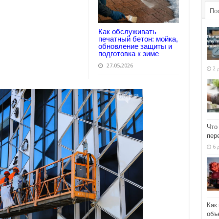
По
Как обслуживать
печатный бетон: мойка,
обновление защиты и
подготовка к зиме
27.05.2026
2 
Что
пер
6 
Как
объ