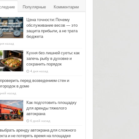
следние
Популярные
Комментарии
Цена точности: Почему
обслуживание весов — это
защита прибыли, а не трата
бюджета
дня назад
Кухня без лишней суеты: как
запечь рыбу в духовке и
сохранить порядок
4 дня назад
 проверить перед возведением стен и
егородок в доме
дней назад
Как подготовить площадку
для аренды тяжелого
автокрана
6 дней назад
 выбрать аренду автокрана для сложного
екта и не потерять время на площадке