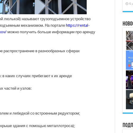
6 
й люлькой) называют грузоподъемное устройство
Ново
 подъемным механизмом. На портале
https://rental-
kov/
можно получить больше информации про аренду
е распространение в разнообразных сферах
в каких случаях прибегают к их аренде
х частей и узлов:
елем и лебедкой со встроенным редуктором;
Подп
а крыше здания с помощью металлотроса);