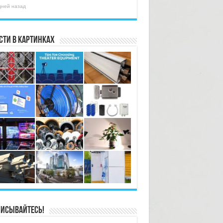
дней назад
сти в картинках
исывайтесь!