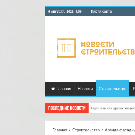
Карта сайта
6 АВГУСТА, 2026, 9:56
Главная
Новости
Строительство
Р
Последние новости
Горбыль как дрова: недоо
Главная
/
Строительство
/
Аренда фасадны