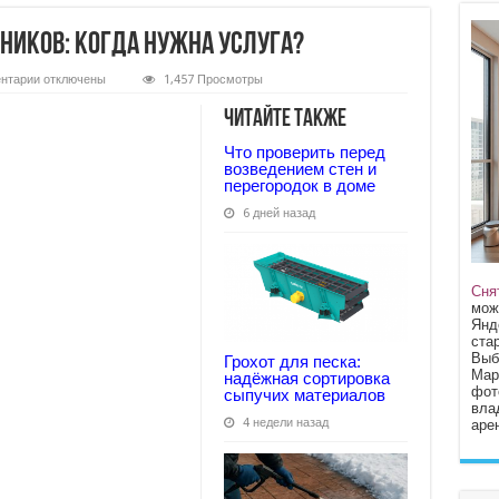
иков: когда нужна услуга?
к
нтарии
отключены
1,457 Просмотры
записи
Аренда
Читайте также
фасадных
подъемников:
Что проверить перед
когда
нужна
возведением стен и
услуга?
перегородок в доме
6 дней назад
Сня
мож
Янд
стар
Выб
Грохот для песка:
Мар
надёжная сортировка
фот
сыпучих материалов
вла
4 недели назад
арен