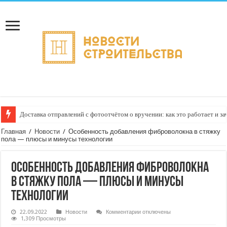
Доставка отправлений с фотоотчётом о вручении: как это работает и з
Курьерские услуги для бьюти‑салонов: доставка косметики и расходни
Главная
/
Новости
/
Особенность добавления фиброволокна в стяжку
пола — плюсы и минусы технологии
Особенность добавления фиброволокна
в стяжку пола — плюсы и минусы
технологии
к
22.09.2022
Новости
Комментарии
отключены
записи
1,309 Просмотры
Особенность