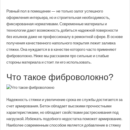
добавления
фиброволокна
в
Ровный пол в помещении — не только залог успешного
стяжку
оформления интерьера, но и строительная необходимость,
пола
—
фиксированная нормативами. Современные материалы и
плюсы
и
технологии дают возможность добиться надежной поверхности
минусы
без изъянов даже не профессионалу в ремонтной сфере. В основе
технологии
получения качественного напольного покрытия лежит заливка
стяжки. Она нуждается в в качестве которого часто применяют
фиброволокно. Ниже мы расскажем про сильные и слабые
стороны материала и стоит ли его использовать.
Что такое фиброволокно?
Надежность стяжки и увеличение срока ее службы достигается за
счет армирования. Бетон обладает высокими прочностными
характеристиками, но обладает свойствами растрескивания под
нагрузкой. Избежать подобного недостатка поможет армирование.
Наиболее современным способом является добавление в стяжку