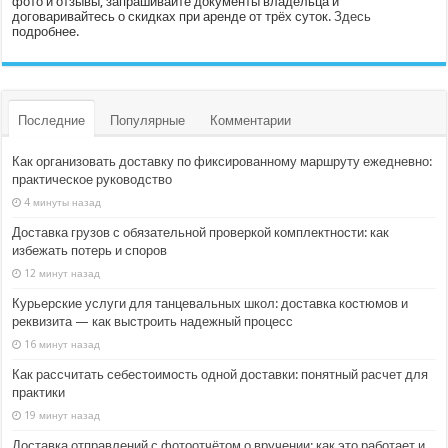
фото и отзывы, запрашивайте документы владельца и
договаривайтесь о скидках при аренде от трёх суток.
Здесь
подробнее.
Последние
Популярные
Комментарии
Как организовать доставку по фиксированному маршруту ежедневно:
практическое руководство
4 минуты назад
Доставка грузов с обязательной проверкой комплектности: как
избежать потерь и споров
12 минут назад
Курьерские услуги для танцевальных школ: доставка костюмов и
реквизита — как выстроить надежный процесс
16 минут назад
Как рассчитать себестоимость одной доставки: понятный расчет для
практики
19 минут назад
Доставка отправлений с фотоотчётом о вручении: как это работает и