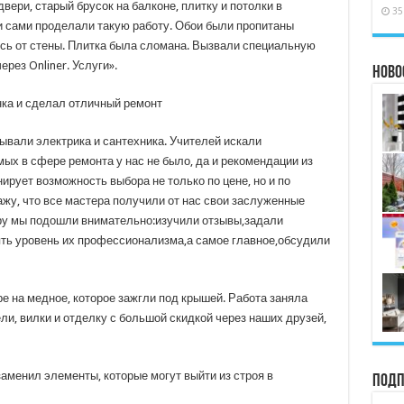
двери, старый брусок на балконе, плитку и потолки в
35
и сами проделали такую ​​работу. Обои были пропитаны
ись от стены. Плитка была сломана. Вызвали специальную
рез Onliner. Услуги».
Ново
ывали электрика и сантехника. Учителей искали
мых в сфере ремонта у нас не было, да и рекомендации из
ирует возможность выбора не только по цене, но и по
ажу, что все мастера получили от нас свои заслуженные
ору мы подошли внимательно:изучили отзывы,задали
ть уровень их профессионализма,а самое главное,обсудили
е на медное, которое зажгли под крышей. Работа заняла
и, вилки и отделку с большой скидкой через наших друзей,
аменил элементы, которые могут выйти из строя в
Подп