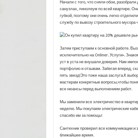
Начали с того, что сняли обои, разобрали 
санузлах, линолеум по всей квартире. Он
губкой, поэтому они очень легко отделил
службу по вывозу строительного мусора че
Затем приступаем к основной работе. Выз
исключительно на Onliner. Услуги». Знако
уст в уста не внушали доверия. Нам импон
портфолио и отзывам. Забегая вперед, ск
пять звезд!Это тоже наша заслуга.К выб
мастерам конкретные вопросы,чтобы поня
все нюансы перед выполнением работ.
Мы заменили все электричество в квартир
неделю. Мы покупаем электрические кабел
спасибо им за помощь!
Сантехник проверил все коммуникации и з
ближайшее время.