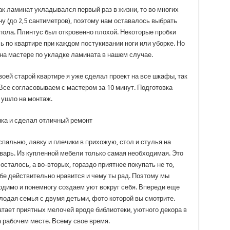
ак ламинат укладывался первый раз в жизни, то во многих
ну (до 2,5 сантиметров), поэтому нам оставалось выбрать
пола. Плинтус был откровенно плохой. Некоторые пробки
ь по квартире при каждом постукивании ноги или уборке. Но
на мастере по укладке ламината в нашем случае.
оей старой квартире я уже сделал проект на все шкафы, так
Все согласовываем с мастером за 10 минут. Подготовка
 ушло на монтаж.
спальню, лавку и плечики в прихожую, стол и стулья на
варь. Из купленной мебели только самая необходимая. Это
осталось, а во-вторых, гораздо приятнее покупать не то,
тебе действительно нравится и чему ты рад. Поэтому мы
одимо и понемногу создаем уют вокруг себя. Впереди еще
олодая семья с двумя детьми, фото которой вы смотрите.
атает приятных мелочей вроде библиотеки, уютного декора в
а рабочем месте. Всему свое время.