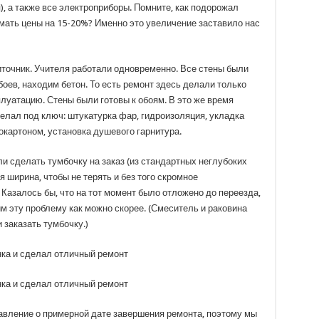
), а также все электроприборы. Помните, как подорожал
мать цены на 15-20%? Именно это увеличение заставило нас
точник. Учителя работали одновременно. Все стены были
боев, находим бетон. То есть ремонт здесь делали только
плуатацию. Стены были готовы к обоям. В это же время
елал под ключ: штукатурка фар, гидроизоляция, укладка
окартоном, установка душевого гарнитура.
ли сделать тумбочку на заказ (из стандартных неглубоких
я ширина, чтобы не терять и без того скромное
 Казалось бы, что на тот момент было отложено до переезда,
им эту проблему как можно скорее. (Смеситель и раковина
 заказать тумбочку.)
тавление о примерной дате завершения ремонта, поэтому мы