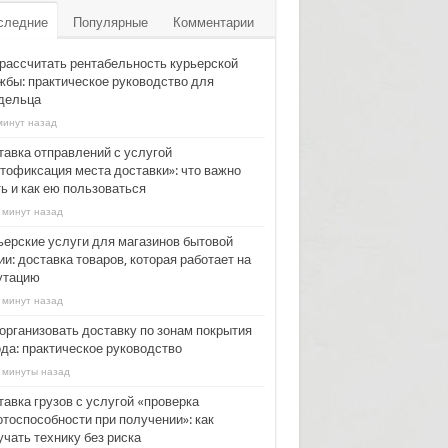
следние
Популярные
Комментарии
 рассчитать рентабельность курьерской
жбы: практическое руководство для
дельца
минут назад
тавка отправлений с услугой
тофиксация места доставки»: что важно
ь и как ею пользоваться
 минут назад
ьерские услуги для магазинов бытовой
и: доставка товаров, которая работает на
утацию
 минут назад
 организовать доставку по зонам покрытия
ода: практическое руководство
 минуты назад
тавка грузов с услугой «проверка
отоспособности при получении»: как
учать технику без риска