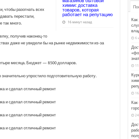
магазинов бытовой
химии: доставка
По
, чтобы разогнать всех
товаров, которая
работает на репутацию
 давать перестали,
Как
16 минут назад
 так много.
слу
вла
елку, получив наконец-то
6 
ствах даже не увидели бы на рынке недвижимости из-за
Дос
«фо
знат
етыре месяца. Бюджет — 8500 долларов.
11
Кур
о значительно упростило подготовительную работу.
хими
реп
16
Как
гор
24
Дос
раб
пол