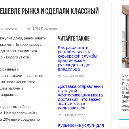
дешевле рынка и сделали классный
к
и
отключены
1,786 Просмотры
записи
Купили
Читайте также
покупке дома, реализовать
квартиру
на
ько лет. Но коронавирус
Как рассчитать
20%
огда стала появляться
дешевле
рентабельность
рынка
курьерской службы:
с каждого утюга.
и
практическое
сделали
руководство для
классный
владельца
о разница с
ремонт
Сня
на, а значит, нас это не
6 минут назад
мож
 на протяжении трех
Янд
Доставка отправлений
стар
шем районе и
с услугой
Выб
 варианты.
«фотофиксация места
Мар
доставки»: что важно
фот
знать и как ею
вла
е дорогом районе,
пользоваться
арен
л. Нам удалось найти
11 минут назад
на 20% ниже средней по
Курьерские услуги для