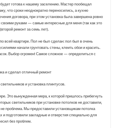
а будет готова к нашему заселению. Мастер пообещал
ажу, что сроки неоднократно переносились, а кухню
ючения договора, при этом установка была завершена ровно
 своими руками — самые интересные для меня (так как это
второй ремонт за семь лет).
о всей квартире. Пол не был сделан: пол был в очень
илиями начали грунтовать стены, клеить обои и красить.
асок. Выбор огромен! Самое сложное — определиться с
светильников и установка плинтусов.
ре. Это вынужденная мера, к которой пришлось прибегнуть
которых светильников при установке потолков не доставили,
о не проблема. Мы предоставили установщикам потолка
 и подготовили закладные и отверстия специально для
есил без проблем.