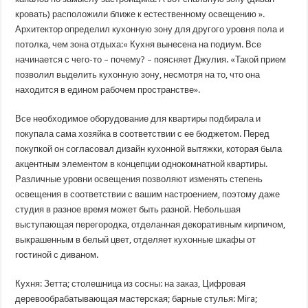
кровать) расположили ближе к естественному освещению ».
Архитектор определил кухонную зону для другого уровня пола и
потолка, чем зона отдыха:« Кухня вынесена на подиум. Все
начинается с чего-то – почему? – поясняет Джулия. «Такой прием
позволил выделить кухонную зону, несмотря на то, что она
находится в едином рабочем пространстве».
Все необходимое оборудование для квартиры подбирала и
покупала сама хозяйка в соответствии с ее бюджетом. Перед
покупкой он согласовал дизайн кухонной вытяжки, которая была
акцентным элементом в концепции однокомнатной квартиры.
Различные уровни освещения позволяют изменять степень
освещения в соответствии с вашим настроением, поэтому даже
студия в разное время может быть разной. Небольшая
выступающая перегородка, отделанная декоративным кирпичом,
выкрашенным в белый цвет, отделяет кухонные шкафы от
гостиной с диваном.
Кухня: Зетта; столешница из сосны: на заказ, Цифровая
деревообрабатывающая мастерская; барные стулья: Mira;