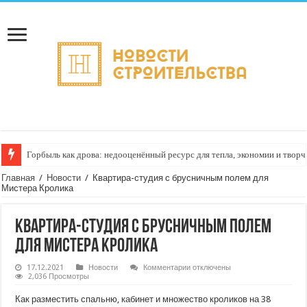
Горбыль как дрова: недооценённый ресурс для тепла, экономии и творч
Главная
/
Новости
/
Квартира-студия с брусничным полем для
Мистера Кролика
Квартира-студия с брусничным полем
для Мистера Кролика
к
17.12.2021
Новости
Комментарии
отключены
записи
2,036 Просмотры
Квартира-
студия
Как разместить спальню, кабинет и множество кроликов на 38
с