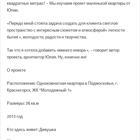
брусничным
квадратных метрах? – Мы изучаем проект маленькой квартиры от
полем
Юлии.
для
Мистера
Кролика
«Передо мной стояла задача создать для клиента светлое
пространство с интересным сюжетом и атмосферой« легкости
бытия », молодости, радости и творчества.
Так что я хотела добавить немного юмора », – говорит автор
проекта, архитектор Юлия. Ну, конечно же!
О проекте
Расположение: Однокомнатная квартира в Подмосковье, г.
Красногорск, ЖК “Молодежный-1»
Размеры: 38 кв.м
2013 год
Кто здесь живет: Девушка