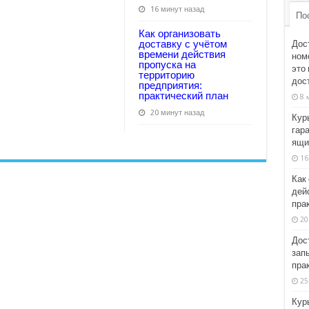
16 минут назад
По
Как организовать
доставку с учётом
Дос
времени действия
ном
пропуска на
это
территорию
дос
предприятия:
практический план
8 
20 минут назад
Кур
гар
ящи
16
Как
дей
пра
20
Дос
зап
пра
25
Кур