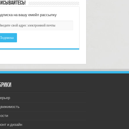
исывайтесь!
дписка на вашу емейл рассылку
брики
ерьер
движимость
ости
онт и дизайн