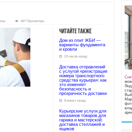
ены
407 Просмотры
alnaya-
Читайте также
vka
Дом из плит ЖБИ —
варианты фундамента
и кровли
20 часов назад
Доставка отправлений
с услугой «регистрация
номера транспортного
Сня
средства курьера»: как
мож
это изменяет
Янд
безопасность и
стар
прозрачность доставки
Выб
Мар
8 минут назад
фот
вла
Курьерские услуги для
арен
магазинов товаров для
гаража и мастерской:
доставка стеллажей и
ящиков