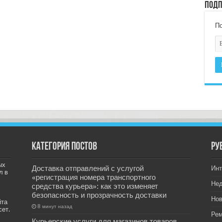
Подп
По
Категория постов
РУ
ых
Доставка отправлений с услугой
Инт
л в
«регистрация номера транспортного
Не
средства курьера»: как это изменяет
безопасность и прозрачность доставки
Нов
йта
8 минут назад
сет.
Рем
Курьерские услуги для магазинов товаров