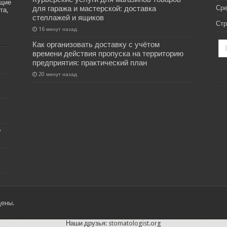
ащие
для гаража и мастерской: доставка
Ср
та,
стеллажей и ящиков
Стр
16 минут назад
Как организовать доставку с учётом
времени действия пропуска на территорию
предприятия: практический план
20 минут назад
у
щены.
Наши друзья:
stomatologist.org