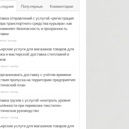
следние
Популярные
Комментарии
тавка отправлений с услугой «регистрация
ера транспортного средства курьера»: как
 изменяет безопасность и прозрачность
тавки
минут назад
ьерские услуги для магазинов товаров для
ажа и мастерской: доставка стеллажей и
ков
 минут назад
 организовать доставку с учётом времени
ствия пропуска на территорию предприятия:
ктический план
 минут назад
тавка грузов с услугой «контроль уровня
ылённости при перевозке текстиля»:
ктическое руководство
 минут назад
ьерские услуги для магазинов товаров для