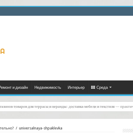
Ремонт и дизайн
Недвижимость
Интерьер
Среда
зов с повреждениями груза при доставке: практическое руководство
тельно?
/
universalnaya-shpaklevka