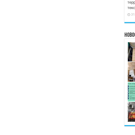
тер
тек
31
Ново