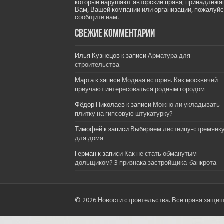
которые нарушают авторские права, принадлеж
Вам, Вашей компании или организации, пожалуйс
сообщите нам.
Свежие комментарии
Илья Кузнецов
к записи
Арматура для
строительства
Марта
к записи
Модная история. Как москвичей
приучают интересоваться родным городом
Фёдор Николаев
к записи
Можно ли укладывать
плитку на гипсовую штукатурку?
Тимофей
к записи
Выбираем лестницу-стремянк
для дома
Герман
к записи
Как не стать обманутым
дольщиком? 3 признака застройщика-банкрота
© 2026 Новости строительства. Все права защи