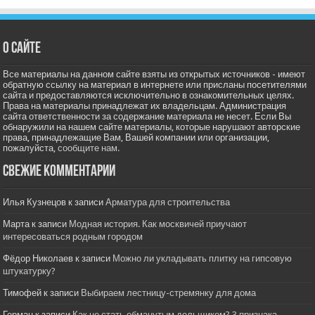
О сайте
Все материалы на данном сайте взяты из открытых источников - имеют
обратную ссылку на материал в интернете или присланы посетителями
сайта и предоставляются исключительно в ознакомительных целях.
Права на материалы принадлежат их владельцам. Администрация
сайта ответственности за содержание материала не несет. Если Вы
обнаружили на нашем сайте материалы, которые нарушают авторские
права, принадлежащие Вам, Вашей компании или организации,
пожалуйста,
сообщите нам.
Свежие комментарии
Илья Кузнецов
к записи
Арматура для строительства
Марта
к записи
Модная история. Как москвичей приучают
интересоваться родным городом
Фёдор Николаев
к записи
Можно ли укладывать плитку на гипсовую
штукатурку?
Тимофей
к записи
Выбираем лестницу-стремянку для дома
Герман
к записи
Как не стать обманутым дольщиком? 3 признака