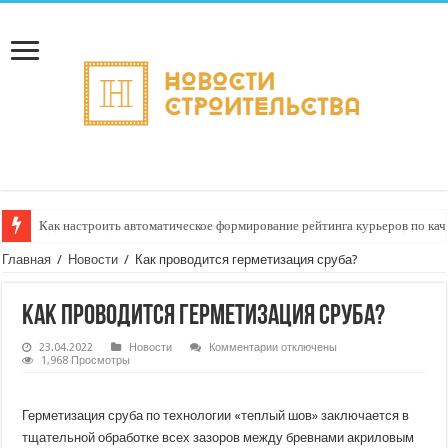
Как настроить автоматическое формирование рейтинга курьеров по кач
Главная
/
Новости
/
Как проводится герметизация сруба?
Как проводится герметизация сруба?
к
23.04.2022
Новости
Комментарии
отключены
записи
1,968 Просмотры
Как
проводится
герметизация
сруба?
Герметизация сруба по технологии «теплый шов» заключается в
тщательной обработке всех зазоров между бревнами акриловым