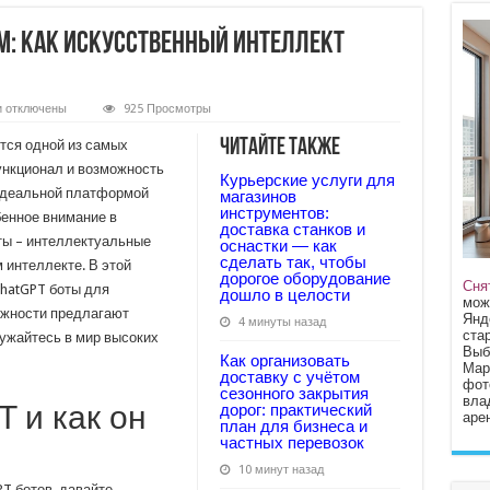
м: как искусственный интеллект
к
и
отключены
925 Просмотры
записи
ChatGPT
Читайте также
тся одной из самых
боты
для
ункционал и возможность
Курьерские услуги для
Телеграм:
 идеальной платформой
как
магазинов
искусственный
инструментов:
бенное внимание в
интеллект
доставка станков и
меняет
ты – интеллектуальные
оснастки — как
наше
сделать так, чтобы
 интеллекте. В этой
общение
дорогое оборудование
Сня
ChatGPT боты для
дошло в целости
мож
можности предлагают
Янд
4 минуты назад
стар
ружайтесь в мир высоких
Выб
Как организовать
Мар
доставку с учётом
фот
сезонного закрытия
вла
 и как он
дорог: практический
арен
план для бизнеса и
частных перевозок
10 минут назад
PT ботов, давайте