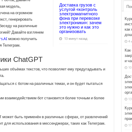
Доставка грузов с
вая модель,
По
услугой «контроль
учена на огромном
электромагнитного
фона при перевозке
Кур
екст, генерировать
электроники»: зачем
инс
беседу на различные
это нужно и как это
как
организовать
логией? Давайте взглянем
дош
s.AI
можно получить
13 минут назад
4 
я Телеграм.
Как
зак
тики ChatGPT
и ч
10
ьших объёмах текстов, что позволяет ему предугадывать и
та.
Дос
эле
аться с ботом на различных темах, и он будет пытаться
элек
орг
м взаимодействием бот становится более точным и более
13
Кур
эле
T может быть применён в различных сферах, от развлечений
пра
дит для использования в мессенджерах, таких как Телеграм.
17