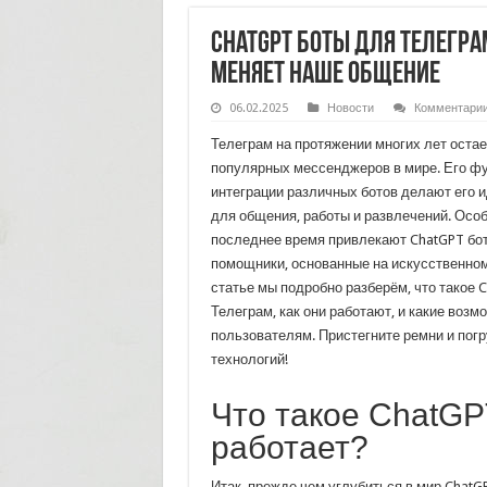
ChatGPT боты для Телегра
меняет наше общение
06.02.2025
Новости
Комментари
Телеграм на протяжении многих лет остае
популярных мессенджеров в мире. Его ф
интеграции различных ботов делают его
для общения, работы и развлечений. Осо
последнее время привлекают ChatGPT бо
помощники, основанные на искусственном
статье мы подробно разберём, что такое 
Телеграм, как они работают, и какие воз
пользователям. Пристегните ремни и пог
технологий!
Что такое ChatGPT
работает?
Итак, прежде чем углубиться в мир ChatG