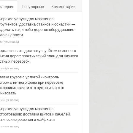
следние
Популярные
Комментарии
ьерские услуги для магазинов
трументов: доставка станков и оснастки —
 сделать так, чтобы дорогое оборудование
ло в целости
минуты назад
 организовать доставку с учётом сезонного
рытия дорог: практический план для бизнеса
астных перевозок
 минут назад
тавка грузов с услугой «контроль
ктромагнитного фона при перевозке
троники»: зачем это нужно и как это
анизовать
 минут назад
ьерские услуги для магазинов
ктротоваров: доставка щитов и кабелей,
ктические решения и лайфхаки
 минут назад