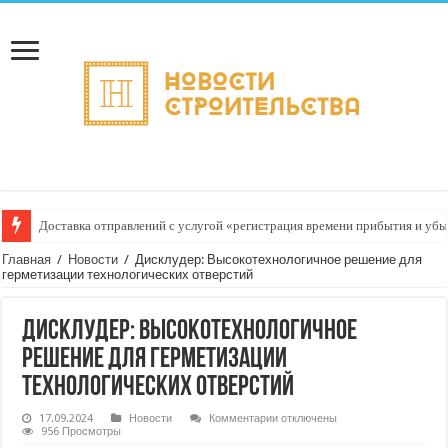
Курьерские услуги для магазинов товаров для рыбалки и охоты: достав
Главная
/
Новости
/
Дисклудер: Высокотехнологичное решение для
герметизации технологических отверстий
Дисклудер: Высокотехнологичное
решение для герметизации
технологических отверстий
к
17.09.2024
Новости
Комментарии
отключены
записи
956 Просмотры
Дисклудер: