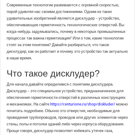
Высокотехнологичное
Современные технологии развиваются с огромной скоростью,
решение
для
порой удивляя нас своими достижениями. Одним из таких
герметизации
удивительных изобретений является дисклудер – устройство,
технологических
отверстий
обеспечивающее герметичность технологических отверстий. Вы
когда-нибудь задумывались, почему в некоторых промышленных
процессах так важна герметизация? Или о том, какие технологии
стоят за этим понятием? Давайте разбираться, что такое
дисклудер, как он работает и почему это устройство так актуально
в наше время.
Что такое дисклудер?
Для начала давайте определимся с понятием дисклудера.
Дисклудер – это специальное устройство, предназначенное для
обеспечения герметичности отверстий в различных конструкциях
и механизмах. На сайте
https://centurione.ru/shop/diskluder/
можно
почитать подробнее. Обычно это отверстия, необходимые для
проведения трубопроводов, проводов или других элементов через
стены, полы и потолки зданий либо через корпуса оборудования.
Проще говоря, дисклудер позволяет избежать утечек газа,