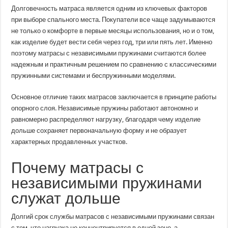
матрасы
Долговечность матраса является одним из ключевых факторов
с
независимыми
при выборе спального места. Покупатели все чаще задумываются
пружинами
не только о комфорте в первые месяцы использования, но и о том,
служат
дольше
как изделие будет вести себя через год, три или пять лет. Именно
и
не
поэтому матрасы с независимыми пружинами считаются более
теряют
надежным и практичным решением по сравнению с классическими
форму
пружинными системами и беспружинными моделями.
Основное отличие таких матрасов заключается в принципе работы
опорного слоя. Независимые пружины работают автономно и
равномерно распределяют нагрузку, благодаря чему изделие
дольше сохраняет первоначальную форму и не образует
характерных продавленных участков.
Почему матрасы с
независимыми пружинами
служат дольше
Долгий срок службы матрасов с независимыми пружинами связан
с тем, что нагрузка не концентрируется в одной зоне, а