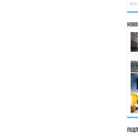
6 
Ново
Подп