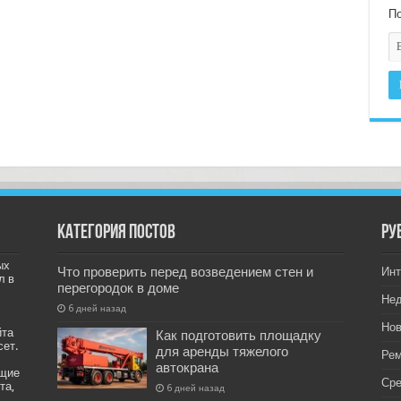
По
Категория постов
РУ
ых
Что проверить перед возведением стен и
Инт
л в
перегородок в доме
Не
6 дней назад
Нов
йта
Как подготовить площадку
сет.
для аренды тяжелого
Рем
автокрана
ащие
Ср
та,
6 дней назад