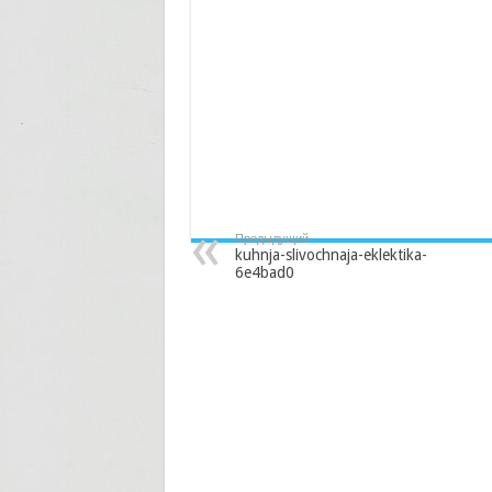
Предыдущий
kuhnja-slivochnaja-eklektika-
6e4bad0