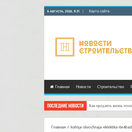
Карта сайта
6 АВГУСТА, 2026, 9:21
Главная
Новости
Строительство
Последние новости
Как продлить жизнь тепл
Горбыль как дрова: недоо
Главная
/
kuhnja-slivochnaja-eklektika-6e4ba