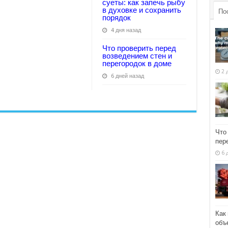
суеты: как запечь рыбу
в духовке и сохранить
По
порядок
4 дня назад
Что проверить перед
возведением стен и
перегородок в доме
2 
6 дней назад
Что
пер
6 
Как
объ