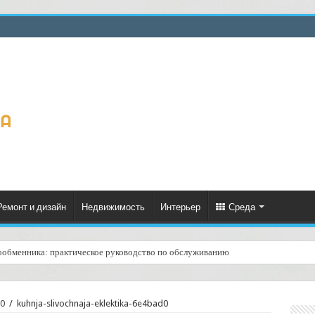
Ремонт и дизайн
Недвижимость
Интерьер
Среда
ообменника: практическое руководство по обслуживанию
ценённый ресурс для тепла, экономии и творчества
d0
/
kuhnja-slivochnaja-eklektika-6e4bad0