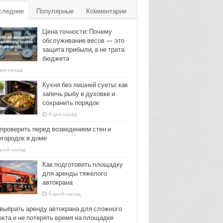
следние
Популярные
Комментарии
Цена точности: Почему
обслуживание весов — это
защита прибыли, а не трата
бюджета
дня назад
Кухня без лишней суеты: как
запечь рыбу в духовке и
сохранить порядок
4 дня назад
 проверить перед возведением стен и
егородок в доме
дней назад
Как подготовить площадку
для аренды тяжелого
автокрана
6 дней назад
 выбрать аренду автокрана для сложного
екта и не потерять время на площадке