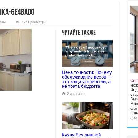
ika-6e4bad0
ены
277 Просмотры
Читайте также
aja-
a-
0
Цена точности: Почему
обслуживание весов —
Сня
это защита прибыли, а
мож
не трата бюджета
Янд
2 дня назад
стар
Выб
Мар
фот
вла
арен
Кухня без лишней