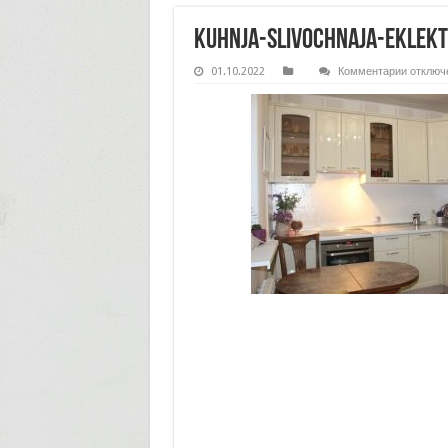
kuhnja-slivochnaja-eklekt
к
01.10.2022
Комментарии
отключ
записи
kuhnja-
slivochn
eklektik
6e4bad