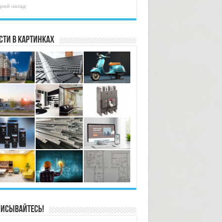
дней назад
сти в картинках
исывайтесь!