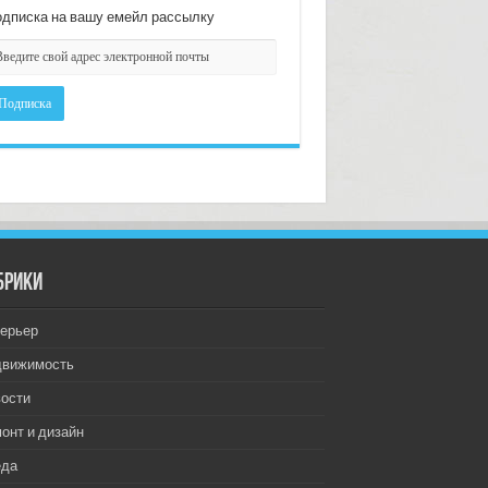
дписка на вашу емейл рассылку
брики
ерьер
движимость
ости
онт и дизайн
еда