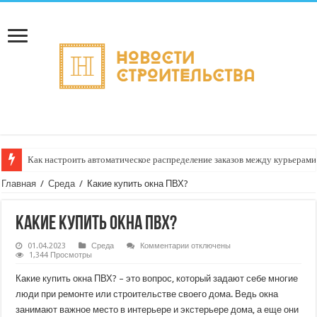
Как настроить автоматическое распределение заказов между курьерами
Доставка отправлений с услугой «передача лично в руки»: когда довери
Главная
/
Среда
/
Какие купить окна ПВХ?
Какие купить окна ПВХ?
к
01.04.2023
Среда
Комментарии
отключены
записи
1,344 Просмотры
Какие
купить
Какие купить окна ПВХ? – это вопрос, который задают себе многие
окна
ПВХ?
люди при ремонте или строительстве своего дома. Ведь окна
занимают важное место в интерьере и экстерьере дома, а еще они