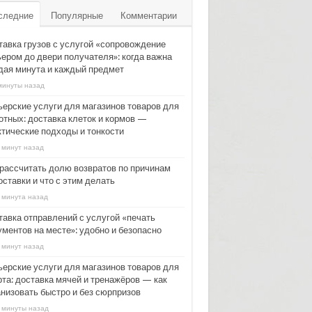
следние
Популярные
Комментарии
тавка грузов с услугой «сопровождение
ьером до двери получателя»: когда важна
дая минута и каждый предмет
минуты назад
ьерские услуги для магазинов товаров для
отных: доставка клеток и кормов —
ктические подходы и тонкости
 минут назад
 рассчитать долю возвратов по причинам
ставки и что с этим делать
 минута назад
тавка отправлений с услугой «печать
ументов на месте»: удобно и безопасно
 минут назад
ьерские услуги для магазинов товаров для
рта: доставка мячей и тренажёров — как
анизовать быстро и без сюрпризов
 минуты назад