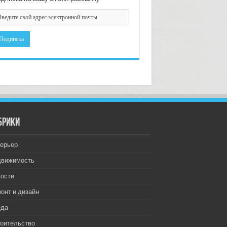
брики
ерьер
движимость
ости
онт и дизайн
еда
оительство