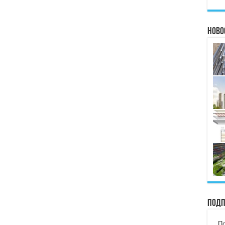
Ново
Подп
По