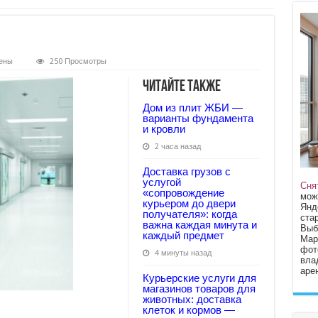
ены
250 Просмотры
Читайте также
Дом из плит ЖБИ —
варианты фундамента
и кровли
2 часа назад
Доставка грузов с
услугой
Сня
«сопровождение
мож
курьером до двери
Янд
получателя»: когда
стар
важна каждая минута и
Выб
каждый предмет
Мар
фот
4 минуты назад
вла
арен
Курьерские услуги для
магазинов товаров для
животных: доставка
клеток и кормов —