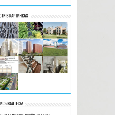
сти в картинках
исывайтесь!
дписка на вашу емейл рассылку