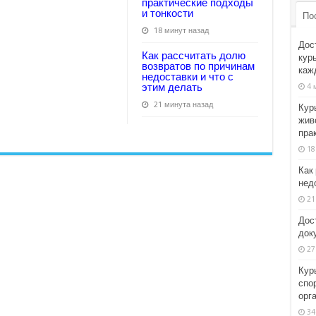
практические подходы
и тонкости
По
18 минут назад
Дос
Как рассчитать долю
кур
возвратов по причинам
каж
недоставки и что с
этим делать
4 
21 минута назад
Кур
жив
пра
18
Как
недо
21
Дос
док
27
Кур
спо
орг
34