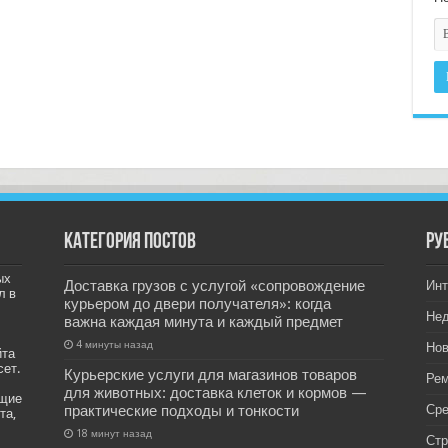
Категория постов
РУ
ых
Доставка грузов с услугой «сопровождение
Инт
л в
курьером до двери получателя»: когда
Не
важна каждая минута и каждый предмет
4 минуты назад
Нов
йта
сет.
Курьерские услуги для магазинов товаров
Рем
для животных: доставка клеток и кормов —
ащие
практические подходы и тонкости
Ср
та,
18 минут назад
Стр