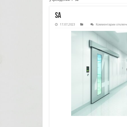
sa
к
17.07.2023
Комментарии
отключ
записи
sa